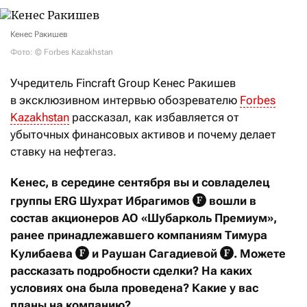
Кенес Ракишев
Фото: © Forbes Kazakhstan
Учредитель Fincraft Group Кенес Ракишев
в эксклюзивном интервью обозревателю
Forbes
Kazakhstan
рассказал, как избавляется от
убыточных финансовых активов и почему делает
ставку на нефтегаз.
Кенес, в середине сентября вы и совладелец
группы ERG
Шухрат Ибрагимов
вошли в
состав акционеров АО «Шубарколь Премиум»,
ранее принадлежавшего компаниям Тимура
Кулибаева
и Раушан Сагадиевой
. Можете
рассказать подробности сделки? На каких
условиях она была проведена? Какие у вас
планы на компанию?