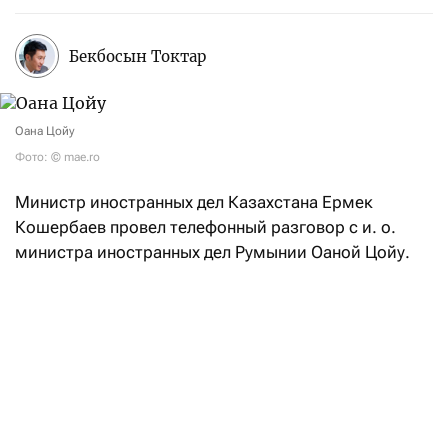
Бекбосын Токтар
Оана Цойу
Фото: © mae.ro
Министр иностранных дел Казахстана Ермек
Кошербаев провел телефонный разговор с и. о.
министра иностранных дел Румынии Оаной Цойу.
В ходе беседы главы внешнеполитических ведомств
двух стран обсудили текущее состояние
и перспективы развития казахстанско-румынского
сотрудничества, подтвердив, как
отметили
в пресс-
службе казахстанского МИД, «взаимную
заинтересованность в дальнейшем укреплении
политического диалога, расширении торгово-