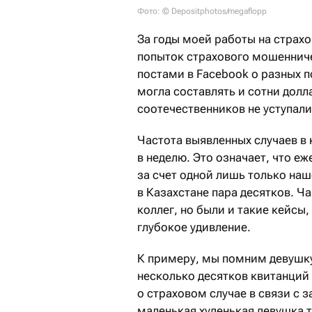
Фото: © Depositphotos/megaflopp
За годы моей работы на страх
попыток страхового мошенниче
постами в Facebook о разных п
могла составлять и сотни долл
соотечественников не уступал
Частота выявленных случаев в 
в неделю. Это означает, что е
за счет одной лишь только на
в Казахстане пара десятков. 
коллег, но были и такие кейсы
глубокое удивление.
К примеру, мы помним девушку
несколько десятков квитанций 
о страховом случае в связи с 
маленькая худенькая девушка т