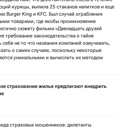
орций курицы, выпила 25 стаканов напитков и еще
ю Burger King и KFC. Был случай ограбления
ыми товарами, где якобы проникновение
логично сюжету фильма «Двенадцать друзей
е требование законодательства о тайне
ь себе не то что названия компаний озвучивать,
зать о самих случаях, поскольку некоторые
яются уникальными и вычислить их методом
ое страхование жилья предлагают внедрить
не
 вида страховых мошенников: дилетанты