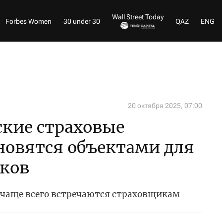
Wall Street Today
Forbes Women
30 under 30
QAZ
ENG
20 октября 2025, 07:00
ские страховые
новятся объектами для
ков
чаще всего встречаются страховщикам