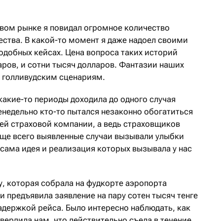
овом рынке я повидал огромное количество
ства. В какой-то момент я даже надоел своими
одобных кейсах. Цена вопроса таких историй
аров, и сотни тысяч долларов. Фантазии наших
и голливудским сценариям.
какие-то периоды доходила до одного случая
женедельно кто-то пытался незаконно обогатиться
шей страховой компании, а ведь страховщиков
Чаще всего выявленные случаи вызывали улыбки
, сама идея и реализация которых вызывала у нас
, которая собрала на фудкорте аэропорта
и предъявила заявление на пару сотен тысяч тенге
задержкой рейса. Было интересно наблюдать, как
вердила нам, что действительно съела в течение