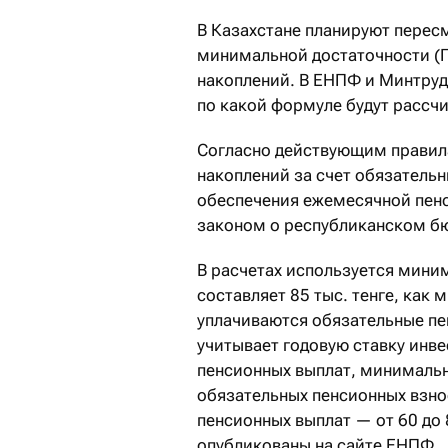
В Казахстане планируют перес
минимальной достаточности (
накоплений. В ЕНПФ и Минтруда
по какой формуле будут рассч
Согласно действующим правил
накоплений за счет обязатель
обеспечения ежемесячной пенс
законом о республиканском б
В расчетах используется миним
составляет 85 тыс. тенге, как
уплачиваются обязательные пе
учитывает годовую ставку инв
пенсионных выплат, минимальн
обязательных пенсионных взнос
пенсионных выплат — от 60 до 
опубликованы на сайте ЕНПФ.