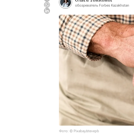
обозреватель Forbes Kazakhstan
Фото: © Pixabay/stevepb