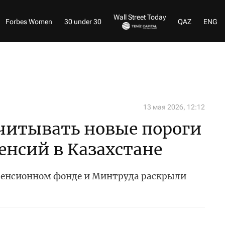
Wall Street Today
Forbes Women
30 under 30
QAZ
ENG
13 мая 2026, 12:12
считывать новые пороги
енсий в Казахстане
пенсионном фонде и Минтруда раскрыли