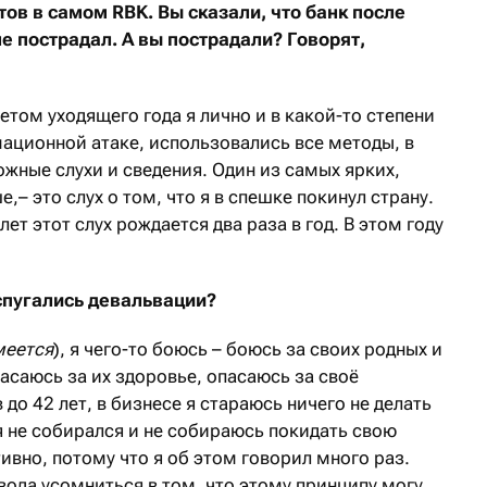
итов в самом
RBK
. Вы сказали, что банк после
е пострадал. А вы пострадали? Говорят,
летом уходящего года я лично и в какой-то степени
ационной атаке, использовались все методы, в
жные слухи и сведения. Один из самых ярких,
– это слух о том, что я в спешке покинул страну.
ет этот слух рождается два раза в год. В этом году
испугались девальвации?
меется
), я чего-то боюсь – боюсь за своих родных и
пасаюсь за их здоровье, опасаюсь за своё
 до 42 лет, в бизнесе я стараюсь ничего не делать
 я не собирался и не собираюсь покидать свою
тивно, потому что я об этом говорил много раз.
овода усомниться в том, что этому принципу могу