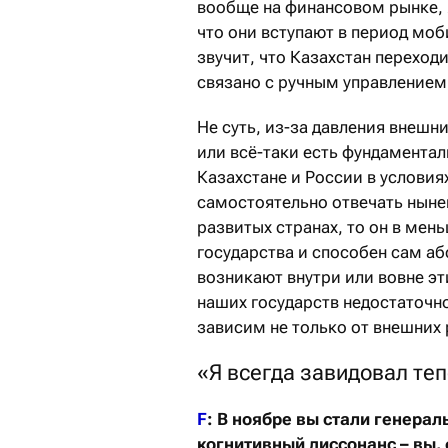
вообще на финансовом рынке, я
что они вступают в период мо
звучит, что Казахстан переход
связано с ручным управлением
Не суть, из-за давления внеш
или всё-таки есть фундамента
Казахстане и России в условия
самостоятельно отвечать ныне
развитых странах, то он в мен
государства и способен сам аб
возникают внутри или вовне эт
наших государств недостаточн
зависим не только от внешних 
«Я всегда завидовал те
F
: В ноябре вы стали генера
когнитивный диссонанс – вы,