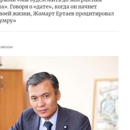
а». Говоря о «дате», когда он начнет
 своей жизни, Жомарт Ертаев процитировал
 умру»
zakhstan