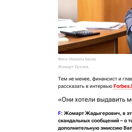
Фото: Никита Басов
Жомарт Ертаев.
Тем не менее, финансист и гл
рассказать в интервью
Forbes
.
«Они хотели выдавить м
F
: Жомарт Жадыгерович, в эт
скандальных сообщений – о т
дополнительную эмиссию
Ba