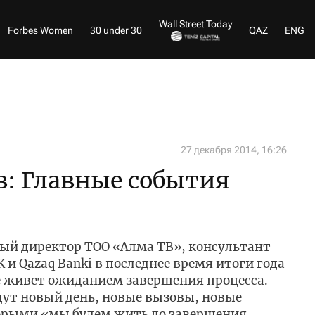
Wall Street Today
Forbes Women
30 under 30
QAZ
ENG
27 декабря 2014, 16:26
: Главные события
ный директор ТОО «Алма ТВ», консультант
 и Qazaq Banki в последнее время итоги года
е живет ожиданием завершения процесса.
удут новый день, новые вызовы, новые
торыми «мы будем жить до завершения