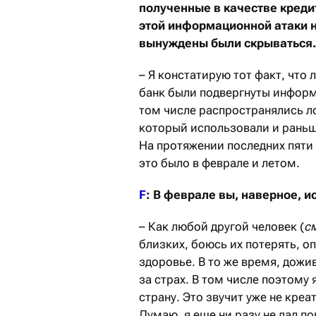
полученные в качестве кред
этой информационной атаки н
вынуждены были скрываться.
– Я констатирую тот факт, что 
банк были подвергнуты информ
том числе распространялись ло
который использовали и раньше,
На протяжении последних пяти л
это было в феврале и летом.
F
: В феврале вы, наверное, 
– Как любой другой человек (
с
близких, боюсь их потерять, о
здоровье. В то же время, дожив
за страх. В том числе поэтому
страну. Это звучит уже не креа
Думаю, я еще ни разу не дал п