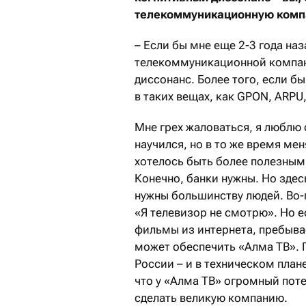
телекоммуникационную комп
– Если бы мне еще 2-3 года наз
телекоммуникационной компани
диссонанс. Более того, если бы
в таких вещах, как GPON, ARPU
Мне грех жаловаться, я люблю
научился, но в то же время мен
хотелось быть более полезным 
Конечно, банки нужны. Но зде
нужны большинству людей. Во-п
«Я телевизор не смотрю». Но 
фильмы из интернета, пребывае
может обеспечить «Алма ТВ». П
России – и в техническом плане
что у «Алма ТВ» огромный пот
сделать великую компанию.