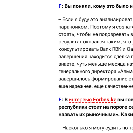
F
: Вы поняли, кому это было 
– Если я буду это анализироват
параноиком. Поэтому я сознат
стоять, чтобы не подозревать
результат оказался таким, что 
консультировать Bank RBK и Qa
завершения находится сделка 
знаете, чуть меньше месяца на
генерального директора «Алма 
завершилось формирование стр
еще надежнее, еще качественне
F
: В
интервью
Forbes
.
kz
вы го
республики стоит на пороге 
назвать их рыночными». Как
– Насколько я могу судить по 