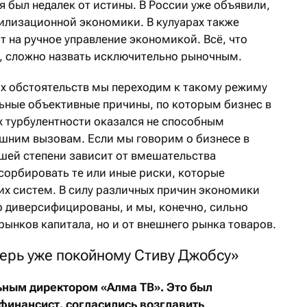
 был недалек от истины. В России уже объявили,
билизационной экономики. В кулуарах также
ит на ручное управление экономикой. Всё, что
, сложно назвать исключительно рыночным.
них обстоятельств мы переходим к такому режиму
льные объективные причины, по которым бизнес в
х турбулентности оказался не способным
шним вызовам. Если мы говорим о бизнесе в
ьшей степени зависит от вмешательства
сорбировать те или иные риски, которые
их систем. В силу различных причин экономики
о диверсифицированы, и мы, конечно, сильно
рынков капитала, но и от внешнего рынка товаров.
перь уже покойному Стиву Джобсу»
льным директором «Алма ТВ». Это был
 финансист, согласились возглавить