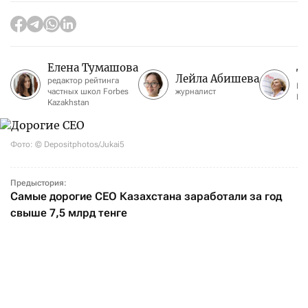
Елена Тумашова
Т
Лейла Абишева
редактор рейтинга
Ре
частных школ Forbes
журналист
Fo
Kazakhstan
Фото: © Depositphotos/Jukai5
Предыстория:
Самые дорогие CEO Казахстана заработали за год
свыше 7,5 млрд тенге
Вы читаете первый ренкинг 20 самых
высокооплачиваемых CEO по версии Forbes
Kazakhstan. В него вошли рулевые бизнеса
с миллиардными, а в отдельных случаях