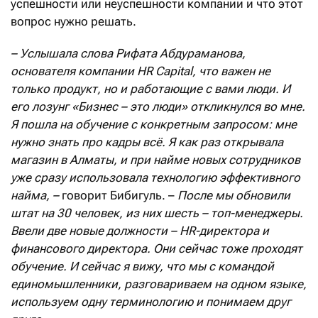
успешности или неуспешности компании и что этот
вопрос нужно решать.
– Услышала слова Рифата Абдураманова,
основателя компании HR Capital, что важен не
только продукт, но и работающие с вами люди. И
его лозунг «
Б
изнес – это люди» откликнулся во мне.
Я пошла на обучение с конкретным запросом: мне
нужно знать про кадры вс
ё.
Я как раз открывала
магазин в Алматы, и при найме новых сотрудников
уже сразу использовала технологию эффективного
найма
, –
говорит Бибигуль. –
После м
ы обновили
штат на 30 человек, из них
шесть
– топ-менеджеры.
Ввели две новые должности – HR-директора и
финансового директора. Они сейчас тоже проходят
обучение.
И сейчас я вижу, что мы с командой
единомышленники, разговариваем на одном языке,
используем одну терминологию и понимаем друг