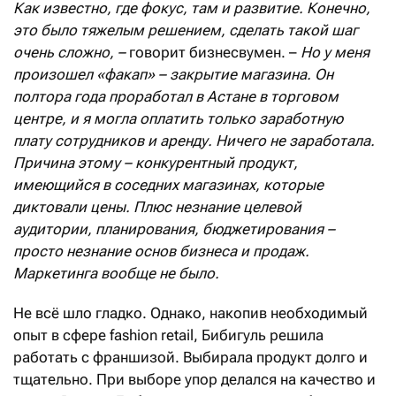
К
ак известно, где фокус, там и развитие. Конечно,
это было тяжелым решением, сделать такой шаг
очень сложно,
–
говорит бизнесвумен. –
Но у
меня
произошел «факап» – закрытие магазина.
Он
полтора года
проработал
в Астане в торговом
центре, и
я
могла оплатить только заработную
плату
сотрудников
и аренду. Ничего не заработала.
Причина этому – конкурентный продукт,
имеющийся в соседних магазинах, которые
диктовали цены. Плюс незнание целевой
аудитории, планирования, бюджетирования –
просто незнание основ бизнеса и продаж.
М
аркетинга вообще не было.
Не всё шло гладко. Однако, накопив необходимый
опыт в сфере fashion retail, Бибигуль решила
работать с франшизой. Выбирала продукт долго и
тщательно. При выборе упор делался на качество и