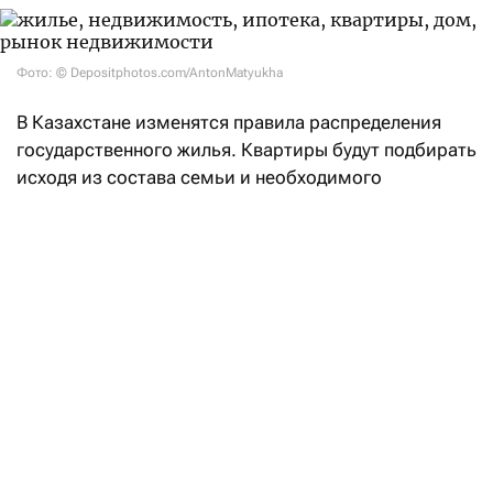
Фото: © Depositphotos.com/AntonMatyukha
В Казахстане изменятся правила распределения
государственного жилья. Квартиры будут подбирать
исходя из состава семьи и необходимого
количества комнат, а не площади. Кроме того,
в состав семьи смогут включать родителей
супругов, внуков и опекунов. Об этом
сообщил
Отбасы банк.
Отбасы банк совместно с Минпромышленности
вводит новую редакцию правил реализации мер
государственной поддержки. Большинство из них
начнут действовать с 14 сентября. Согласно новым
правилам, жилье будут распределять по количеству
комнат с учетом состава семьи, а не только исходя