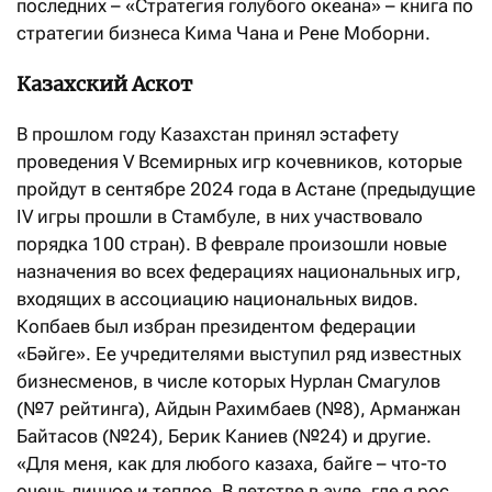
последних – «Стратегия голубого океана» – книга по
стратегии бизнеса Кима Чана и Рене Моборни.
Казахский Аскот
В прошлом году Казахстан принял эстафету
проведения V Всемирных игр кочевников, которые
пройдут в сентябре 2024 года в Астане (предыдущие
IV игры прошли в Стамбуле, в них участвовало
порядка 100 стран). В феврале произошли новые
назначения во всех федерациях национальных игр,
входящих в ассоциацию национальных видов.
Копбаев был избран президентом федерации
«Бәйге». Ее учредителями выступил ряд известных
бизнесменов, в числе которых Нурлан Смагулов
(№7 рейтинга), Айдын Рахимбаев (№8), Арманжан
Байтасов (№24), Берик Каниев (№24) и другие.
«Для меня, как для любого казаха, байге – что-то
очень личное и теплое. В детстве в ауле, где я рос,