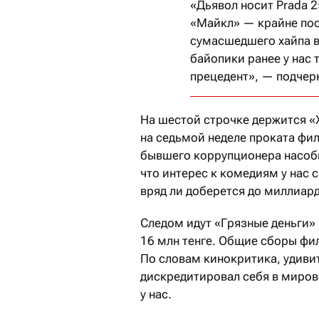
«Дьявол носит Prada 
«Майкл» — крайне поср
сумасшедшего хайпа 
байопики ранее у нас 
прецедент», — подчер
На шестой строчке держится «
на седьмой неделе проката фи
бывшего коррупционера насоби
что интерес к комедиям у нас с
вряд ли доберется до миллиард
Следом идут «Грязные деньги» 
16 млн тенге. Общие сборы фи
По словам кинокритика, удиви
дискредитировал себя в миров
у нас.