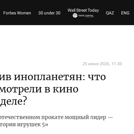
Wall Street Today
Forbes Women
30 under 30
QAZ
ENG
25 июня 2026, 11:30
ив инопланетян: что
мотрели в кино
деле?
в отечественном прокате мощный лидер —
ория игрушек 5»