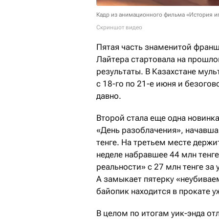
Кадр из анимационного фильма «История и
Скриншот видео
Пятая часть знаменитой франш
Лайтера стартовала на прошло
результаты. В Казахстане муль
с 18-го по 21-е июня и безого
давно.
Второй стала еще одна новинк
«День разоблачения», начавшая
тенге. На третьем месте держи
неделе набравшее 44 млн тенг
реальности» с 27 млн тенге за
А замыкает пятерку «неубивае
байопик находится в прокате у
В целом по итогам уик-энда о