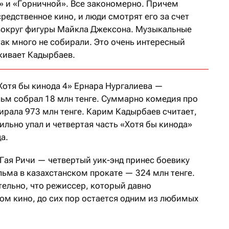
2» и «Горничной». Все закономерно. Причем
едственное кино, и люди смотрят его за счет
вокруг фигуры Майкла Джексона. Музыкальные
так много не собирали. Это очень интересный
кивает Кадырбаев.
Хотя бы кинода 4» Ернара Нургалиева —
льм собрал 18 млн тенге. Суммарно комедия про
рала 973 млн тенге. Карим Кадырбаев считает,
ильно упал и четвертая часть «Хотя бы кинода»
а.
Гая Ричи — четвертый уик-энд принес боевику
льма в казахстанском прокате — 324 млн тенге.
тельно, что режиссер, который давно
ом кино, до сих пор остается одним из любимых