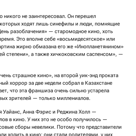
 никого не заинтересовал. Он перешел
а которых ходят лишь синефилы и люди, помнящие
ень разоблачения» — старомодное кино, хоть
время. Это вполне себе «восьмидесятское» или
артина жирно обмазана его же «Инопланетянином»
ей степени», а также хичкоковским саспенсом», —
чень страшное кино», на второй уик-энд проката
ный хоррор за две недели собрал в Казахстане
ает, что эта франшиза очень сильно устарела
овых зрителей — только миллениалов.
 Уайанс, Анна Фэрис и Реджина Холл —
ов в кино. У них это не особо получилось —
ссовые сборы невелики. Потому что представители
ли ходить в кино: они стали родителями, у них