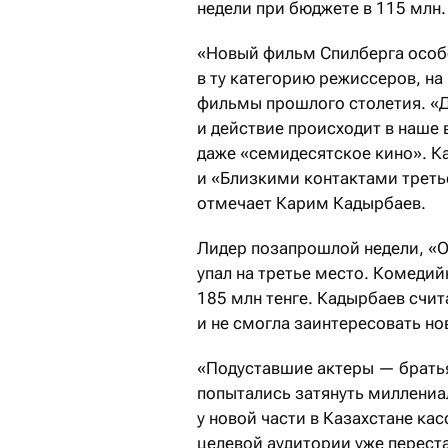
недели при бюджете в 115 млн.
«Новый фильм Спилберга особо
в ту категорию режиссеров, н
фильмы прошлого столетия. «Д
и действие происходит в наше 
даже «семидесятское кино». К
и «Близкими контактами треть
отмечает Карим Кадырбаев.
Лидер позапрошлой недели, «О
упал на третье место. Комедий
185 млн тенге. Кадырбаев счит
и не смогла заинтересовать н
«Подуставшие актеры — братья
попытались затянуть миллениал
у новой части в Казахстане ка
целевой аудитории уже переста