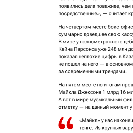
появились дела поважнее, чем
посредственные», — считает к
На четвертом месте бокс-офис
суммарно доведшее свою кассу 
В мире у полнометражного деб
Кейна Парсонса уже 248 млн д
показал неплохие цифры в Каза
не пошел на него — в основном
за современными трендами.
На пятом месте по итогам про
Майкла Джексона 1 млрд 16 млн
А вот в мире музыкальный фил
отметку — на данный момент у 
«Майкл» у нас наконе
тенге. Из крупных зар