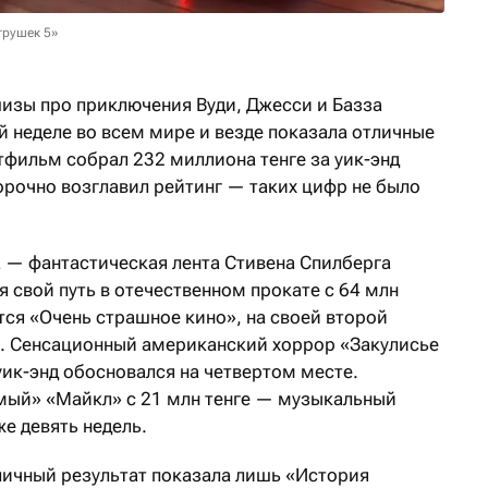
грушек 5»
изы про приключения Вуди, Джесси и Базза
й неделе во всем мире и везде показала отличные
тфильм собрал 232 миллиона тенге за уик-энд
ворочно возглавил рейтинг — таких цифр не было
а — фантастическая лента Стивена Спилберга
 свой путь в отечественном прокате с 64 млн
тся «Очень страшное кино», на своей второй
е. Сенсационный американский хоррор «Закулисье
 уик-энд обосновался на четвертом месте.
мый» «Майкл» с 21 млн тенге — музыкальный
же девять недель.
тличный результат показала лишь «История