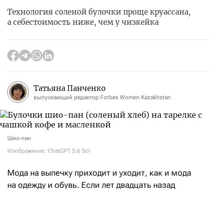
Технология соленой булочки проще круассана,
а себестоимость ниже, чем у чизкейка
Татьяна Панченко
выпускающий редактор Forbes Women Kazakhstan
Шио-пан
Изображение: ChatGPT 5.6 Sol
Мода на выпечку приходит и уходит, как и мода
на одежду и обувь. Если лет двадцать назад
любители в Казахстане предпочитали круассаны
разной формы и вида, то в 2020-х годах обычным