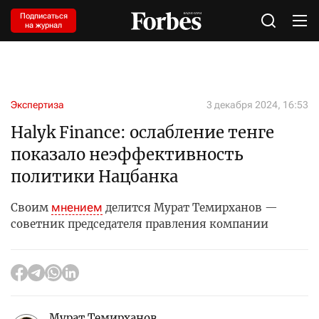
Подписаться
на журнал
Экспертиза
3 декабря 2024, 16:53
Halyk Finance: ослабление тенге
показало неэффективность
политики Нацбанка
мнением
Своим
делится Мурат Темирханов —
советник председателя правления компании
Мурат Темирханов