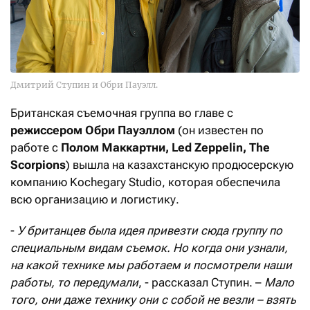
Дмитрий Ступин и Обри Пауэлл.
Британская съемочная группа во главе с
режиссером Обри Пауэллом
(он известен по
работе с
Полом Маккартни, Led Zeppelin, The
Scorpions
) вышла на казахстанскую продюсерскую
компанию Kochegary Studio, которая обеспечила
всю организацию и логистику.
-
У британцев была идея привезти сюда группу по
специальным видам съемок. Но когда они узнали,
на какой технике мы работаем и посмотрели наши
работы, то передумали
, - рассказал Ступин. –
Мало
того, они даже технику они с собой не везли – взять