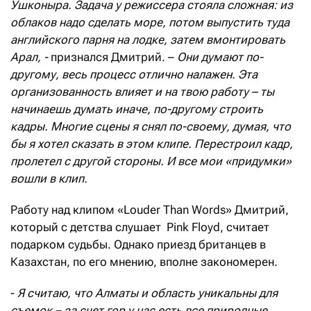
Ушконыра. Задача у режиссера стояла сложная: из
облаков надо сделать море, потом выпустить туда
английского парня на лодке, затем вмонтировать
Арал, -
признался Дмитрий. –
Они думают по-
другому, весь процесс отлично налажен. Эта
организованность влияет и на твою работу – ты
начинаешь думать иначе, по-другому строить
кадры. Многие сцены я снял по-своему, думая, что
бы я хотел сказать в этом клипе. Перестроил кадр,
пролетел с другой стороны. И все мои «придумки»
вошли в клип.
Работу над клипом «Louder Than Words» Дмитрий,
который с детства слушает Pink Floyd, считает
подарком судьбы. Однако приезд британцев в
Казахстан, по его мнению, вполне закономерен.
-
Я считаю, что Алматы и область уникальны для
съемок – за счет гор у нас есть все природные