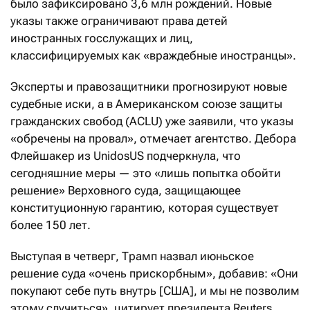
было зафиксировано 3,6 млн рождений. Новые
указы также ограничивают права детей
иностранных госслужащих и лиц,
классифицируемых как «враждебные иностранцы».
Эксперты и правозащитники прогнозируют новые
судебные иски, а в Американском союзе защиты
гражданских свобод (ACLU) уже заявили, что указы
«обречены на провал», отмечает агентство. Дебора
Флейшакер из UnidosUS подчеркнула, что
сегодняшние меры — это «лишь попытка обойти
решение» Верховного суда, защищающее
конституционную гарантию, которая существует
более 150 лет.
Выступая в четверг, Трамп назвал июньское
решение суда «очень прискорбным», добавив: «Они
покупают себе путь внутрь [США], и мы не позволим
этому случиться», цитирует президента Reuters.