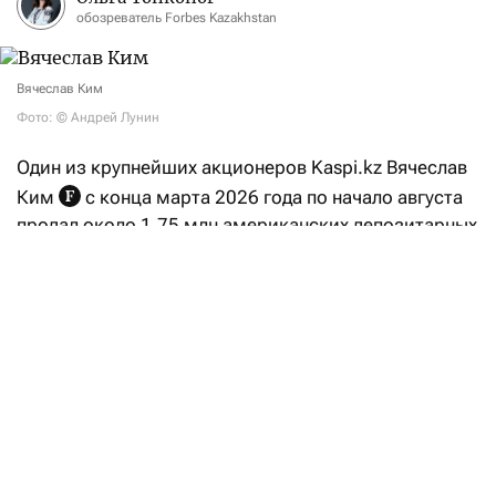
обозреватель Forbes Kazakhstan
Вячеслав Ким
Фото: © Андрей Лунин
Один из крупнейших акционеров Kaspi.kz Вячеслав
Ким
с конца марта 2026 года по начало августа
продал около 1,75 млн американских депозитарных
акций (ADS) компании примерно на $152 млн.
Продажи проходят в рамках торгового плана Rule
10b5-1, утвержденного 9 декабря 2025 года. Это
следует из документов,
поданных
в Комиссию
по ценным бумагам и биржам США (SEC).
10 марта Вячеслав Ким уведомил SEC о намерении
продать до 1 млн ADS Kaspi.kz ориентировочной
стоимостью $74 млн. Уже 4 июня бизнесмен подал