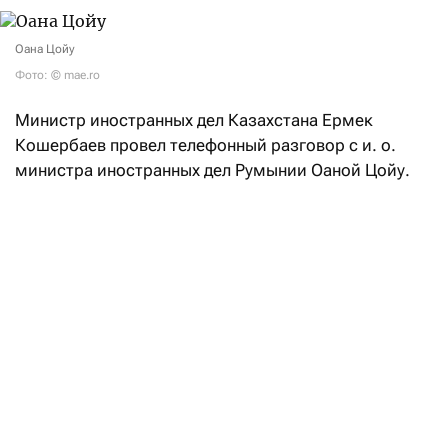
Оана Цойу
Фото: © mae.ro
Министр иностранных дел Казахстана Ермек
Кошербаев провел телефонный разговор с и. о.
министра иностранных дел Румынии Оаной Цойу.
В ходе беседы главы внешнеполитических ведомств
двух стран обсудили текущее состояние
и перспективы развития казахстанско-румынского
сотрудничества, подтвердив, как
отметили
в пресс-
службе казахстанского МИД, «взаимную
заинтересованность в дальнейшем укреплении
политического диалога, расширении торгово-
экономических связей и активизации
взаимодействия по приоритетным направлениям».