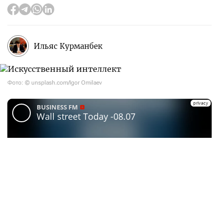
Ильяс Курманбек
Фото: © unsplash.com/Igor Omilaev
Партнер проекта Wall Street Today — Teniz Capital
Investment Banking. Доступ к международным
рынкам через
Tabys Pro
powered by Teniz включает