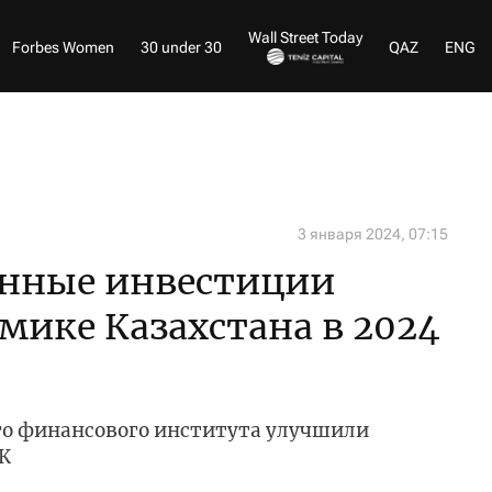
Wall Street Today
Forbes Women
30 under 30
QAZ
ENG
3 января 2024, 07:15
анные инвестиции
мике Казахстана в 2024
о финансового института улучшили
К