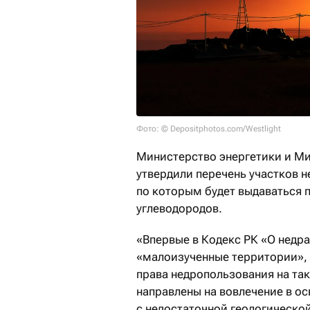
Фото: © Depositphotos.com/Westlight
Министерство энергетики и М
утвердили перечень участков 
по которым будет выдаваться 
углеводородов.
«Впервые в Кодекс РК «О недр
«малоизученные территории», 
права недропользования на та
направлены на вовлечение в о
с недостаточной геологическо