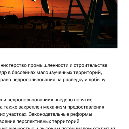
инистерство промышленности и строительства
недр в бассейнах малоизученных территорий,
право недропользования на разведку и добычу
ах и недропользовании» введено понятие
а также закреплен механизм предоставления
ких участках. Законодательные реформы
своение перспективных территорий
й изученностью и высоким потенциалом открытия