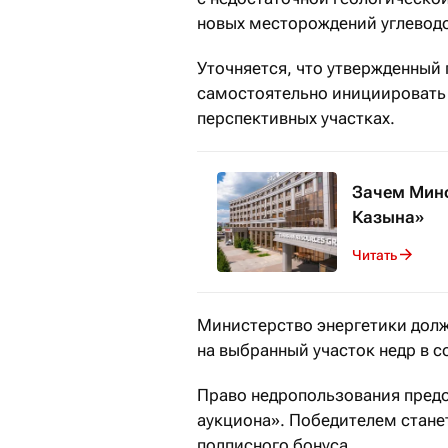
новых месторождений углеводо
Уточняется, что утвержденный
самостоятельно инициировать 
перспективных участках.
Зачем Минф
Казына»
Читать
Министерство энергетики долж
на выбранный участок недр в с
Право недропользования предо
аукциона». Победителем стан
подписного бонуса.