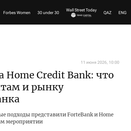
Wall Street Today
Forbes Women
30 under 30
QAZ
ENG
11 июня 2026, 10:00
 Home Credit Bank: что
нтам и рынку
анка
ые подходы представили ForteBank и Home
ном мероприятии