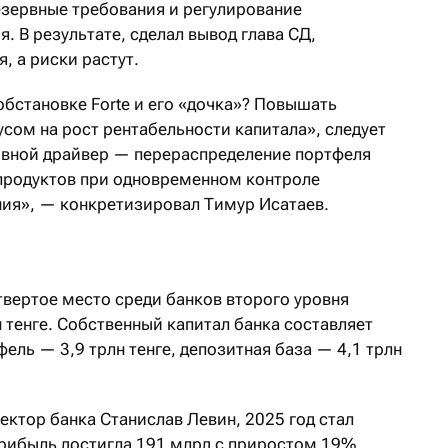
зервные требования и регулирование
. В результате, сделал вывод глава СД,
, а риски растут.
 обстановке Forte и его «дочка»? Повышать
сом на рост рентабельности капитала», следует
овной драйвер — перераспределение портфеля
продуктов при одновременном контроле
ия», — конкретизировал Тимур Исатаев.
твертое место среди банков второго уровня
н тенге. Собственный капитал банка составляет
фель — 3,9 трлн тенге, депозитная база — 4,1 трлн
ктор банка Станислав Левин, 2025 год стал
прибыль достигла 191 млрд с приростом 19%.