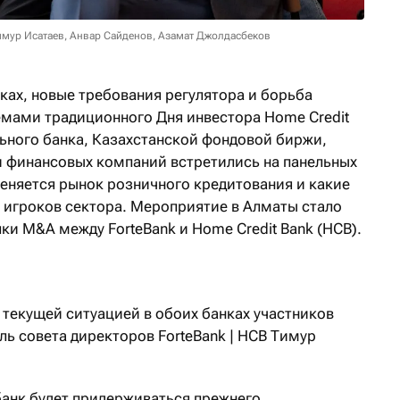
имур Исатаев, Анвар Сайденов, Азамат Джолдасбеков
ках, новые требования регулятора и борьба
емами традиционного Дня инвестора Home Credit
ьного банка, Казахстанской фондовой биржи,
 финансовых компаний встретились на панельных
меняется рынок розничного кредитования и какие
 игроков сектора. Мероприятие в Алматы стало
и M&A между ForteBank и Home Credit Bank (HCB).
 текущей ситуацией в обоих банках участников
ль совета директоров ForteBank
|
HCB Тимур
банк будет придерживаться прежнего