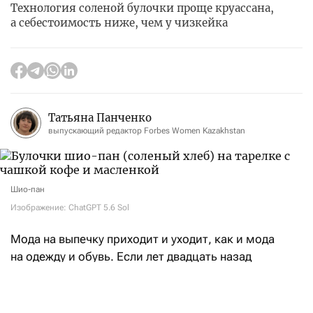
Технология соленой булочки проще круассана,
а себестоимость ниже, чем у чизкейка
Татьяна Панченко
выпускающий редактор Forbes Women Kazakhstan
Шио-пан
Изображение: ChatGPT 5.6 Sol
Мода на выпечку приходит и уходит, как и мода
на одежду и обувь. Если лет двадцать назад
любители в Казахстане предпочитали круассаны
разной формы и вида, то в 2020-х годах обычным
заказом к кофе стал чизкейк. К началу 2020-х