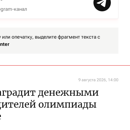
egram-канал
или опечатку, выделите фрагмент текста с
nter
9 августа 2026, 14:00
наградит денежными
дителей олимпиады
е