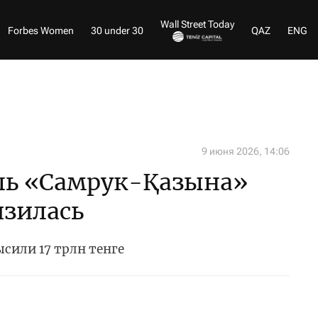
Wall Street Today
Forbes Women
30 under 30
QAZ
ENG
9 июня 2026, 14:06
ль «Самрук-Қазына»
изилась
сили 17 трлн тенге