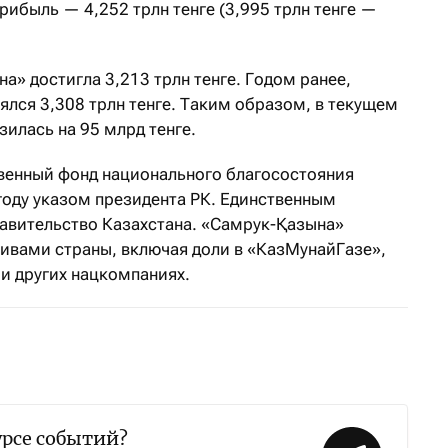
прибыль — 4,252 трлн тенге (3,995 трлн тенге —
» достигла 3,213 трлн тенге. Годом ранее,
нялся 3,308 трлн тенге. Таким образом, в текущем
зилась на 95 млрд тенге.
венный фонд национального благосостояния
году указом президента РК. Единственным
авительство Казахстана. «Самрук-Қазына»
ивами страны, включая доли в «КазМунайГазе»,
и других нацкомпаниях.
урсе событий?