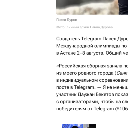
Павел Дуров
Фото: личный архив Павла Дурова
Создатель Telegram Павел Дур
Международной олимпиады по 
в Астане 2–8 августа. Общий ч
«Российская сборная заняла п
из моего родного города (
Санк
в индивидуальном соревновани
посте в Telegram. — Я не мень
участник Даужан Бекетов показ
с организаторами, чтобы на с
победителям от Telegram ($106