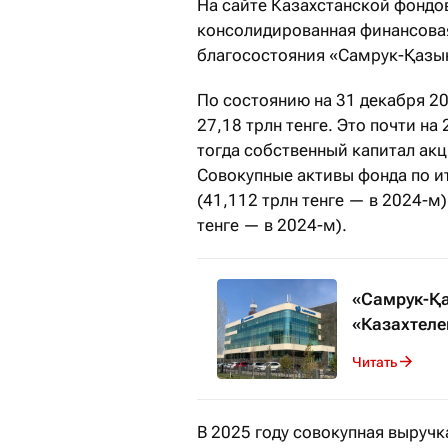
На сайте Казахстанской фондо
консолидированная финансова
благосостояния «Самрук-Қазына
По состоянию на 31 декабря 2
27,18 трлн тенге. Это почти на
тогда собственный капитал акц
Совокупные активы фонда по ит
(41,112 трлн тенге — в 2024-м)
тенге — в 2024-м).
«Самрук-Қа
«Казахтел
Читать
В 2025 году совокупная выручка