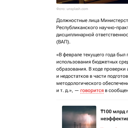
Фото: unsplash.com
Должностные лица Министерств
Республиканского научно-прак
дисциплинарной ответственнос
(ВАП).
«В феврале текущего года был 
использования бюджетных сред
образования. В ходе проверки
и недостатков в части подгото
методологического обеспечени
и т. д.», —
говорится
в сообщен
₸100 млрд 
неэффектив