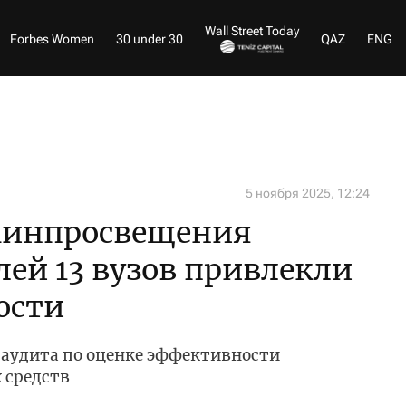
Wall Street Today
Forbes Women
30 under 30
QAZ
ENG
5 ноября 2025, 12:24
Минпросвещения
лей 13 вузов привлекли
ости
аудита по оценке эффективности
 средств