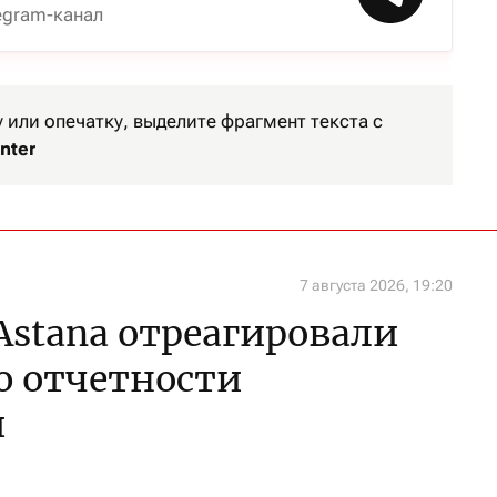
egram-канал
или опечатку, выделите фрагмент текста с
nter
7 августа 2026, 19:20
 Astana отреагировали
ю отчетности
и