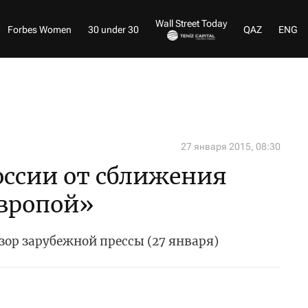
Wall Street Today
Forbes Women
30 under 30
QAZ
ENG
27 января 2015, 08:30
оссии от сближения
Европой»
зор зарубежной прессы (27 января)