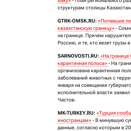
Баку»
- План регионального ра
структурам столицы Казахстан
GTRK-OMSK.RU:
«Попавшие по
казахстанскую границу»
- Сомн
на границе. Причем нарушителя
Россию, и те, кто везет грузы в
SARNOVOSTI.RU:
«На границе 
карантинная полоса»
- На гран
организована карантинная пол
заболеваний животных с терри
января на совещании губернат
исполнительной власти заявил
Частов.
MK-TURKEY.RU:
«Турция сообщ
иностранцам»
- В минувшую су
данные, согласно которым в 2