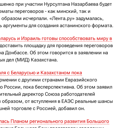
шенко при участии Нурсултана Назарбаева будет
маты переговоров - как минский, так и
 образом исчерпали. «Лента.ру» задумалась,
ь аргументы для создания астанинского формата.
еларусь и Израиль готовы способствовать миру в
едоставить площадку для проведения переговоров
а Донбассе. Об этом говорится в заявлении на
ых дел (МИД) Казахстана.
ля с Беларусью и Казахстаном пока
Армении с другими странами Евразийского
 России, пока бесперспективна. Об этом заявил
нительный директор Союза работодателей
 образом, от вступления в ЕАЭС реальные шансы
ней торговле с Россией, добавил он.
лась Планом регионального развития Большого