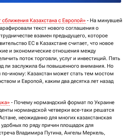
т сближения Казахстана с Европой»
- На минувшей
парафировали текст нового соглашения о
трудничестве взамен предыдущего, которое
вительство ЕС в Казахстане считает, что новое
ские и экономические отношения между
еличить поток торговли, услуг и инвестиций. Пять
ряд ли заслужила бы повышенного внимания. Но
я по-иному: Казахстан может стать тем мостом
ством и Европой, каким два десятка лет назад
шка»
- Почему нормандский формат по Украине
иденты нормандской четверки все-таки решатся
 Астане, неожиданно для многих казахстанская
 удобных по ряду причин площадок для
встреча Владимира Путина, Ангелы Меркель,