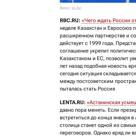
Фото: 24.kz
RBC.RU:
«Чего ждать России о
неделе Казахстан и Евросоюз 
расширенном партнерстве и со
действует с 1999 года. Предста
соглашение укрепит политиче
Казахстаном и ЕС, позволит ув
лет назад подобная новость в
сегодня ситуация складываетс
между постсоветским простран
пыталась стать Россия
LENTA.RU:
«Астанинская усме
давно пора менять. Если през
встретиться до конца января в
столица станет одной из самых
переговоров. Однако вряд ли 