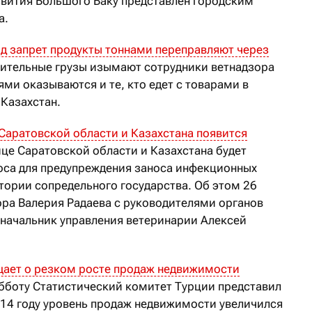
звития Большого Баку представлен городским
а.
д запрет продукты тоннами переправляют через
ительные грузы изымают сотрудники ветнадзора
ми оказываются и те, кто едет с товарами в
 Казахстан.
Саратовской области и Казахстана появится
ице Саратовской области и Казахстана будет
оса для предупреждения заноса инфекционных
тории сопредельного государства. Об этом 26
ора Валерия Радаева с руководителями органов
 начальник управления ветеринарии Алексей
ает о резком росте продаж недвижимости
бботу Статистический комитет Турции представил
014 году уровень продаж недвижимости увеличился