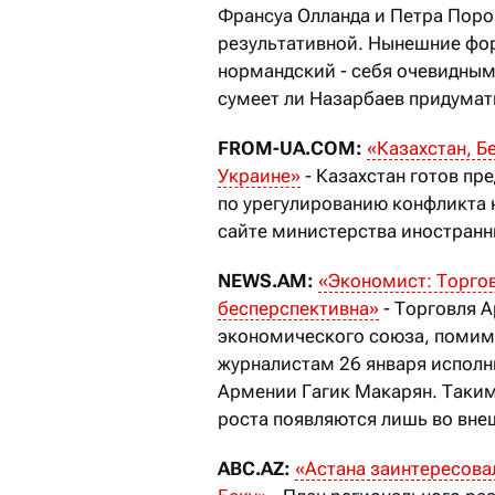
Франсуа Олланда и Петра Поро
результативной. Нынешние фор
нормандский - себя очевидным
сумеет ли Назарбаев придумат
FROM-UA.COM:
«Казахстан, Б
Украине»
- Казахстан готов пр
по урегулированию конфликта н
сайте министерства иностранн
NEWS.AM:
«Экономист: Торгов
бесперспективна»
- Торговля 
экономического союза, помимо
журналистам 26 января испол
Армении Гагик Макарян. Таким
роста появляются лишь во внеш
ABC.AZ:
«Астана заинтересова