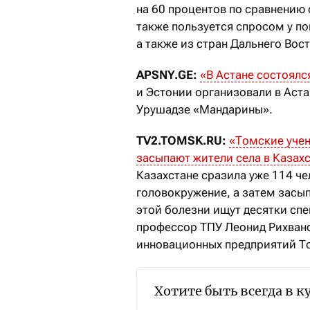
на 60 процентов по сравнению
также пользуется спросом у по
а также из стран Дальнего Вост
APSNY.GE:
«В Астане состоял
и Эстонии организовали в Аст
Урушадзе «Мандарины».
TV2.TOMSK.RU:
«Томские учен
засыпают жители села в Казах
Казахстане сразила уже 114 че
головокружение, а затем засып
этой болезни ищут десятки спе
профессор ТПУ Леонид Рихвано
инновационных предприятий Т
Хотите быть всегда в к