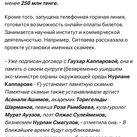
менее
250 млн тенге.
Кроме того, запущена телефонная горячая линия,
готовится возможность онлайн-оплаты билетов.
Занимается научный институт и коммерческой
деятельностью. Например, Ситпаева рассказала о
проекте установки именных скамеек.
- Уже подписан договор с
Гаухар Каппаровой,
она в
память о своем супруге
(безвременно ушедшем
экс-министре охраны окружающей среды
Нурлане
Каппарове
- F)
установит памятную скамью.
Памятные скамьи также устанавливали артист
Асанали Ашимов,
академик
Торегельды
Шарманов,
певица
Роза Рымбаева,
культуролог
Мурат Ауэзов,
поэт
Олжас Сулейменов,
бизнесмен
Нурлан Смагулов,
- отметила она. -
В
ближайшее время будут опубликованы