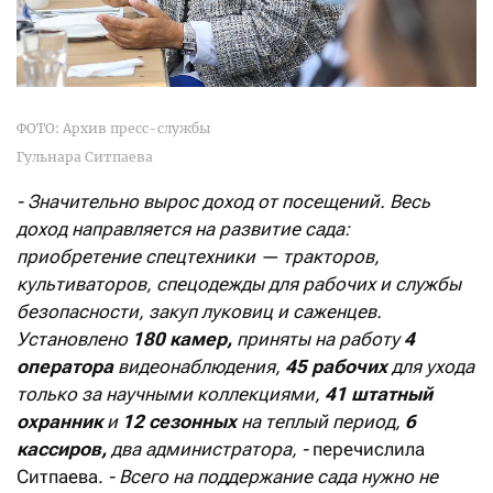
ФОТО: Архив пресс-службы
Гульнара Ситпаева
- Значительно вырос доход от посещений. Весь
доход направляется на развитие сада:
приобретение спецтехники — тракторов,
культиваторов, спецодежды для рабочих и службы
безопасности, закуп луковиц и саженцев.
Установлено
180 камер,
приняты на работу
4
оператора
видеонаблюдения,
45 рабочих
для ухода
только за научными коллекциями,
41 штатный
охранник
и
12 сезонных
на теплый период,
6
кассиров,
два администратора, -
перечислила
Ситпаева.
- Всего на поддержание сада нужно не