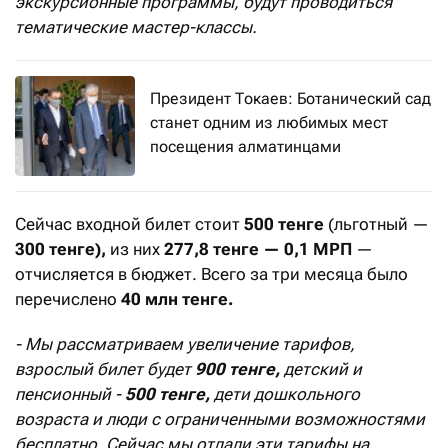
экскурсионные программы, будут проводиться
тематические мастер-классы.
Президент Токаев: Ботанический сад
станет одним из любимых мест
посещения алматинцами
Сейчас входной билет стоит
500 тенге
(льготный —
300 тенге),
из них
277,8 тенге — 0,1 МРП
—
отчисляется в бюджет. Всего за три месяца было
перечислено
40 млн тенге.
- Мы рассматриваем увеличение тарифов,
взрослый билет будет
900 тенге,
детский и
пенсионный -
500 тенге,
дети дошкольного
возраста и люди с ограниченными возможностями
бесплатно. Сейчас мы отдали эти тарифы на