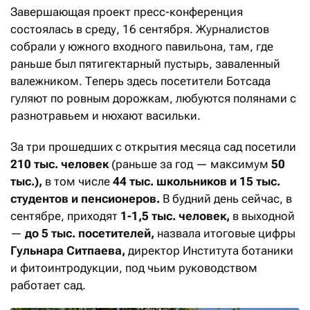
Завершающая проект пресс-конференция
состоялась в среду, 16 сентября. Журналистов
собрали у южного входного павильона, там, где
раньше был пятигектарный пустырь, заваленный
валежником. Теперь здесь посетители Ботсада
гуляют по ровным дорожкам, любуются полянами с
разнотравьем и нюхают васильки.
За три прошедших с открытия месяца сад посетили
210 тыс. человек
(раньше за год — максимум
50
тыс.),
в том числе
44 тыс. школьников и 15 тыс.
студентов и пенсионеров.
В будний день сейчас, в
сентябре, приходят
1-1,5 тыс. человек,
в выходной
—
до 5 тыс. посетителей,
назвала итоговые цифры
Гульнара Ситпаева,
директор Института ботаники
и фитоинтродукции, под чьим руководством
работает сад.