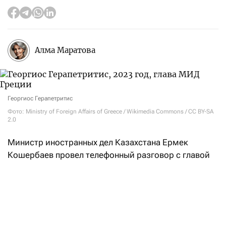
Алма Маратова
Георгиос Герапетритис
Фото: Ministry of Foreign Affairs of Greece / Wikimedia Commons / CC BY-SA
2.0
Министр иностранных дел Казахстана Ермек
Кошербаев провел телефонный разговор с главой
МИД Греции Георгиосом Герапетритисом. Как
заявили
в МИД РК, одной из главных тем стала
энергетическая безопасность и стабильность
маршрутов поставки казахстанской нефти
на европейские рынки.