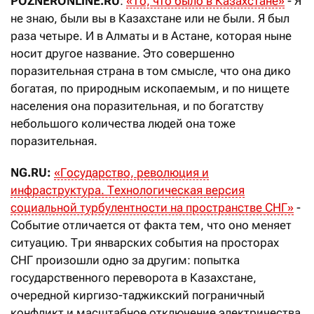
POZNERONLINE.RU
:
«То, что было в Казахстане»
- Я
не знаю, были вы в Казахстане или не были. Я был
раза четыре. И в Алматы и в Астане, которая ныне
носит другое название. Это совершенно
поразительная страна в том смысле, что она дико
богатая, по природным ископаемым, и по нищете
населения она поразительная, и по богатству
небольшого количества людей она тоже
поразительная.
NG.RU:
«Государство, революция и
инфраструктура. Технологическая версия
социальной турбулентности на пространстве СНГ»
-
Событие отличается от факта тем, что оно меняет
ситуацию. Три январских события на просторах
СНГ произошли одно за другим: попытка
государственного переворота в Казахстане,
очередной киргизо-таджикский пограничный
конфликт и масштабное отключение электричества