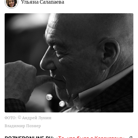
Ульяна Салапаева
ФОТО: © Андрей Лунин
Владимир Познер