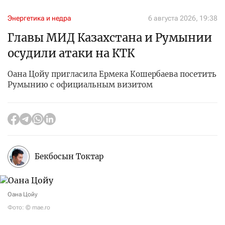
Энергетика и недра
6 августа 2026, 19:38
Главы МИД Казахстана и Румынии
осудили атаки на КТК
Оана Цойу пригласила Ермека Кошербаева посетить
Румынию с официальным визитом
Бекбосын Токтар
Оана Цойу
Фото: © mae.ro