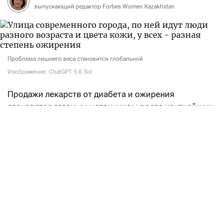
выпускающий редактор Forbes Women Kazakhstan
Проблема лишнего веса становится глобальной
Изображение: ChatGPT 5.6 Sol
Продажи лекарств от диабета и ожирения
становятся главным источником роста крупнейших
фармацевтических компаний. Во втором квартале
2026 года американская Eli Lilly
получила
выручку
в размере $22,97 млрд — на 48% больше, чем
годом ранее. Почти две трети этой суммы
обеспечили всего два препарата на основе
тирзепатида — Mounjaro и Zepbound.
Продажи Mounjaro, предназначенного для лечения
диабета второго типа, выросли на 91%,