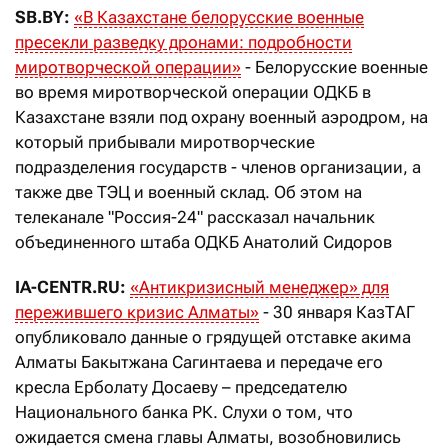
SB.BY:
«В Казахстане белорусские военные
пресекли разведку дронами: подробности
миротворческой операции»
- Белорусские военные
во время миротворческой операции ОДКБ в
Казахстане взяли под охрану военный аэродром, на
который прибывали миротворческие
подразделения государств - членов организации, а
также две ТЭЦ и военный склад. Об этом на
телеканале "Россия-24" рассказал начальник
объединенного штаба ОДКБ Анатолий Сидоров
IA-CENTR.RU:
«Антикризисный менеджер» для
пережившего кризис Алматы»
- 30 января КазТАГ
опубликовало данные о грядущей отставке акима
Алматы Бакытжана Сагинтаева и передаче его
кресла Ерболату Досаеву – председателю
Национального банка РК. Слухи о том, что
ожидается смена главы Алматы, возобновились