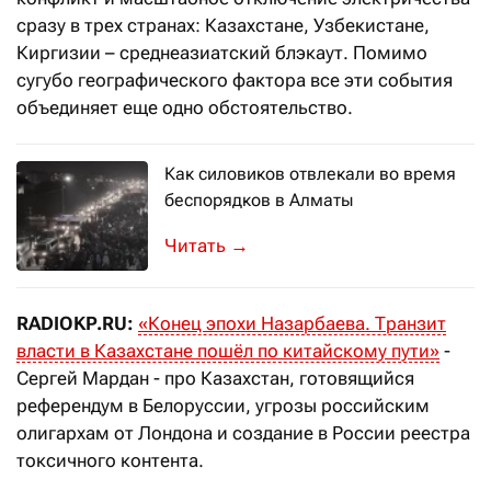
сразу в трех странах: Казахстане, Узбекистане,
Киргизии – среднеазиатский блэкаут. Помимо
сугубо географического фактора все эти события
объединяет еще одно обстоятельство.
Как силовиков отвлекали во время
беспорядков в Алматы
Бакытжан Сагинтаев объяснил это ис
→
RADIOKP.RU:
«Конец эпохи Назарбаева. Транзит
власти в Казахстане пошёл по китайскому пути»
-
Сергей Мардан - про Казахстан, готовящийся
референдум в Белоруссии, угрозы российским
олигархам от Лондона и создание в России реестра
токсичного контента.