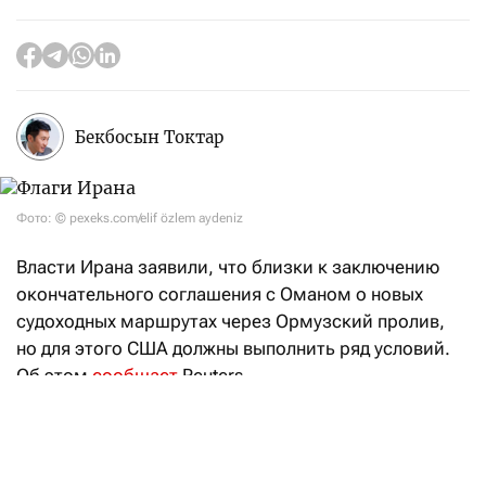
Бекбосын Токтар
Фото: © pexeks.com/elif özlem aydeniz
Власти Ирана заявили, что близки к заключению
окончательного соглашения с Оманом о новых
судоходных маршрутах через Ормузский пролив,
но для этого США должны выполнить ряд условий.
Об этом
сообщает
Reuters.
В Тегеране считают, что окончательное соглашение
с Оманом, которое определяет новые судоходные
маршруты через Ормузский пролив, может быть