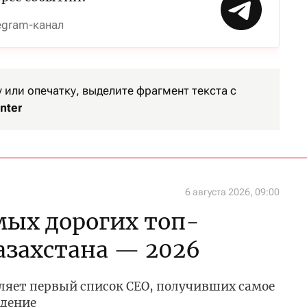
egram-канал
или опечатку, выделите фрагмент текста с
nter
6 августа 2026, 09:00
мых дорогих топ-
азахстана — 2026
вляет первый список CEO, получивших самое
ждение