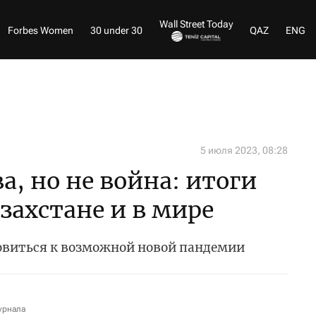
Wall Street Today
Forbes Women
30 under 30
QAZ
ENG
5 июля 2023, 08:28
а, но не война: итоги
захстане и в мире
овиться к возможной новой пандемии
урнала