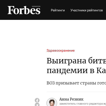
Рейтинги
Участники рейтингов
Здравоохранение
Выиграна битв
пандемии в Ка
ВОЗ призывает страны гот
Анна Резник
заместитель главного редактора ж