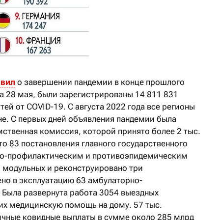
явил
о завершении пандемии в конце прошлого
на 28 мая, были зарегистрированы 14 811 831
тей от COVID-19. С августа 2022 года все регионы
не. С первых дней объявления пандемии была
ственная комиссия, которой принято более 2 тыс.
то 83 постановления главного государственного
рно-профилактическим и противоэпидемическим
6 модульных и реконструировано три
но в эксплуатацию 63 амбулаторно-
 Была развернута работа 3054 выездных
х медицинскую помощь на дому. 57 тыс.
ичные ковидные выплаты в сумме около 285 млрд