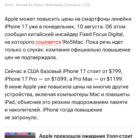
Фото: Ahmad Ali Karim / Wikimedia Commons / CC0
Apple может повысить цены на смартфоны линейки
iPhone
17 уже в понедельник, 10 августа. Об этом
сообщил китайский инсайдер Fixed Focus Digital,
на которого
ссылается
9to5Mac. Пока речь идет
только о слухах: компания официально повышение
цен не подтверждала.
Сейчас в США базовый iPhone
17 стоит от $799,
iPhone
17
Pro — от $1099, а Pro
Max — от $1199.
В июне Apple уже повысила цены на многие другие
устройства, включая компьютеры Mac и планшеты
iPad, объяснив это резким подорожанием памяти
и накопителей. iPhone тогда повышение
не затронуло.
Apple превзошла ожидания Уолл-стрит