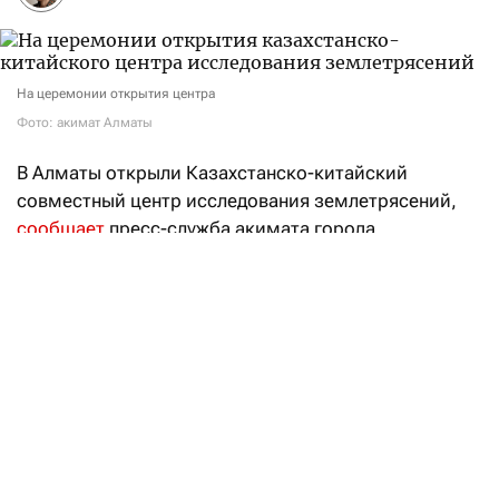
На церемонии открытия центра
Фото: акимат Алматы
В Алматы открыли Казахстанско-китайский
совместный центр исследования землетрясений,
сообщает
пресс-служба акимата города.
В церемонии приняли участие министр
по чрезвычайным ситуациям Чингис Аринов, аким
Алматы Дархан Сатыбалды, генеральный консул
КНР в Алматы Су Фанцю, представители Института
геофизики Администрации по землетрясениям
КНР, государственных органов, научного
сообщества и приглашенные гости.