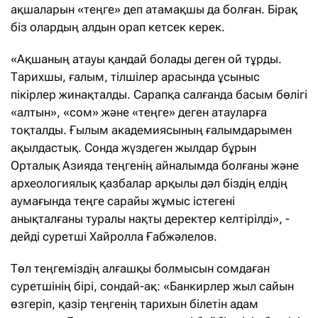
ақшаларын «теңге» деп атамақшы да болған. Бірақ
біз олардың алдын орап кетсек керек.
«Ақшаның атауы қандай болады деген ой тұрды.
Тарихшы, ғалым, тілшілер арасында ұсыныс
пікірлер жинақталды. Сарапқа салғанда басым бөлігі
«алтын», «сом» және «теңге» деген атауларға
тоқталды. Ғылым академиясының ғалымдарымен
ақылдастық. Сонда жүздеген жылдар бұрын
Орталық Азияда теңгенің айналымда болғаны және
археологиялық қазбалар арқылы дәл біздің елдің
аумағында теңге сарайы жұмыс істегені
анықталғаны туралы нақты деректер келтірілді», -
дейді суретші Хайролла Ғабжәлелов.
Төл теңгеміздің алғашқы болмысын сомдаған
суретшінің бірі, сондай-ақ: «Банкирлер жыл сайын
өзгеріп, қазір теңгенің тарихын білетін адам