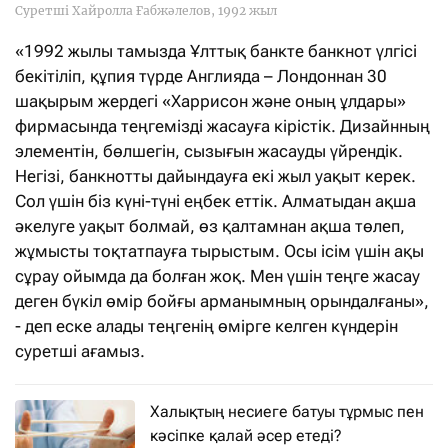
Суретші Хайролла Ғабжәлелов, 1992 жыл
«1992 жылы тамызда Ұлттық банкте банкнот үлгісі
бекітіліп, құпия түрде Англияда – Лондоннан 30
шақырым жердегі «Харрисон және оның ұлдары»
фирмасында теңгемізді жасауға кірістік. Дизайнның
элементін, бөлшегін, сызығын жасауды үйрендік.
Негізі, банкнотты дайындауға екі жыл уақыт керек.
Сол үшін біз күні-түні еңбек еттік. Алматыдан ақша
әкелуге уақыт болмай, өз қалтамнан ақша төлеп,
жұмысты тоқтатпауға тырыстым. Осы ісім үшін ақы
сұрау ойымда да болған жоқ. Мен үшін теңге жасау
деген бүкіл өмір бойғы арманымның орындалғаны»,
- деп еске алады теңгенің өмірге келген күндерін
суретші ағамыз.
Халықтың несиеге батуы тұрмыс пен
кәсіпке қалай әсер етеді?