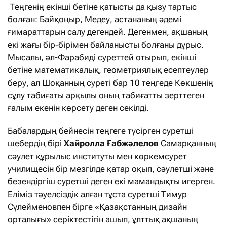
Теңгенің екінші бетіне қатысты да қызу тартыс
болған: Байқоңыр, Медеу, астананың әдемі
ғимараттарын салу дегендей. Дегенмен, ақшаның
екі жағы бір-бірімен байланысты болғаны дұрыс.
Мысалы, әл-Фарабиді суреттей отырып, екінші
бетіне математикалық, геометриялық есептеулер
беру, ал Шоқанның суреті бар 10 теңгеде Көкшенің
сұлу табиғаты арқылы оның табиғатты зерттеген
ғалым екенін көрсету деген секілді.
Бабалардың бейнесін теңгеге түсірген суретші
шебердің бірі
Хайролла Ғабжәлелов
Самарқанның
сәулет құрылыс институты мен көркемсурет
училищесін бір мезгілде қатар оқып, сәулетші және
безендіргіш суретші деген екі мамандықты игерген.
Еліміз тәуелсіздік алған тұста суретші Тимур
Сүлейменовпен бірге «Қазақстанның дизайн
орталығы» серіктестігін ашып, ұлттық ақшаның