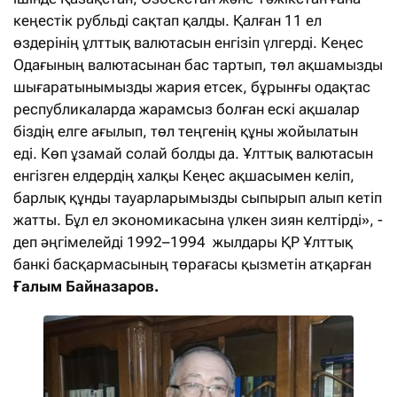
кеңестік рубльді сақтап қалды. Қалған 11 ел
өздерінің ұлттық валютасын енгізіп үлгерді. Кеңес
Одағының валютасынан бас тартып, төл ақшамызды
шығаратынымызды жария етсек, бұрынғы одақтас
республикаларда жарамсыз болған ескі ақшалар
біздің елге ағылып, төл теңгенің құны жойылатын
еді. Көп ұзамай солай болды да. Ұлттық валютасын
енгізген елдердің халқы Кеңес ақшасымен келіп,
барлық құнды тауарларымызды сыпырып алып кетіп
жатты. Бұл ел экономикасына үлкен зиян келтірді», -
деп әңгімелейді 1992–1994 жылдары ҚР Ұлттық
банкі басқармасының төрағасы қызметін атқарған
Ғалым Байназаров.