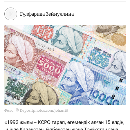
Гүлфарида Зейнуллина
Фото: © Depositphotos.com/johan10
«1992 жылы – КСРО тарап, егемендік алған 15 елдің
ішінде Қазақстан, Өзбекстан және Тәжікстан ғана