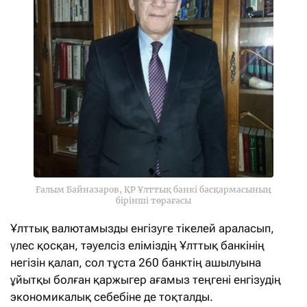
Ғалым Байназаров, ҚР Ұлттық банкі басқармасының
бірінші төрағасы
Ұлттық валютамызды енгізуге тікелей араласып,
үлес қосқан, тәуелсіз еліміздің Ұлттық банкінің
негізін қалап, сол тұста 260 банктің ашылуына
ұйытқы болған қаржыгер ағамыз теңгені енгізудің
экономикалық себебіне де тоқталды.