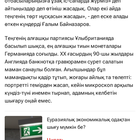
отбасыларыңызға ұзақ іс-сапарда жүрміз» деп
айтыңыздар деп өтініш жасадық. Олар екі айда
теңгенің төрт нұсқасын жасады», - деп еске алады
өткен күндерді Ғалым Байназаров.
Теңгенің алғашқы партиясы Ұлыбританияда
басылып шықса, ең алғашқы тиын монеталары
Германияда соғылды. ХХ ғасырдың 90-шы жылдары
Англияда банкнотқа гравюрамен сурет салатын
маман санаулы болған. Ағылшындар бұл
мамандықты қадір тұтып, жоғары айлық та төлепті:
портретті темірден жасап, кейін микроскоп арқылы
күндіз-түні инемен тырнап, адамның келбетін
шығару оңай емес.
Еуразиялық экономикалық одақтан
шығу мүмкін бе?