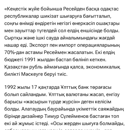
«Кеңестік жүйе бойынша Ресейден басқа одақтас
республикалар шикізат шығаруға бағытталып,
соңғы өнімді өндіретін негізгі өнеркәсіп ошақтары
мен зауыттар түгелдей сол елдің еншісінде болды.
Сыртқы және ішкі сауда айналымындағы жағдай
нашар еді. Экспорт пен импорт операцияларының
70%-дан астамы Ресеймен жасалатын. Екі елдің
бюджеті 1991 жылдан бастап бөлініп кеткен.
Қазақстан рубль аймағында қалса, экономикалық
билікті Мәскеуге беруі тиіс.
1992 жылы 17 қаңтарда Ұлттық банк төрағасы
болып сайландым. Ұлттық валютаны жасап, енгізу
барысы «жасырын түрде жүрсін» деген келісім
болды. Алатаудың баурайында үкіметтік саяжайдың
бірінде дизайнер Тимур Сүлейменов бастаған топ
екі ай жұмыс істеді. «Осы жерден шығуға болмайды,