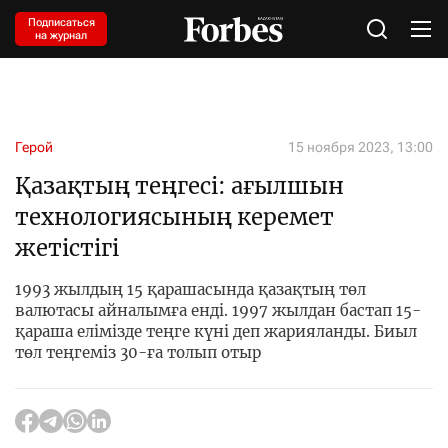
Подписаться
на журнал
Герой
15 ноября 2023, 13:00
Қазақтың теңгесі: ағылшын
технологиясының керемет
жетістігі
1993 жылдың 15 қарашасында қазақтың төл
валютасы айналымға енді. 1997 жылдан бастап 15-
қараша елімізде теңге күні деп жарияланды. Биыл
төл теңгеміз 30-ға толып отыр