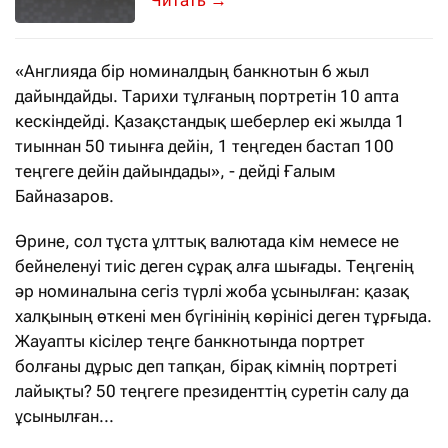
Бүгін бүкіл әлем «көрші» экономикалы
→
«Англияда бір номиналдың банкнотын 6 жыл
дайындайды. Тарихи тұлғаның портретін 10 апта
кескіндейді. Қазақстандық шеберлер екі жылда 1
тиыннан 50 тиынға дейін, 1 теңгеден бастап 100
теңгеге дейін дайындады», - дейді Ғалым
Байназаров.
Әрине, сол тұста ұлттық валютада кім немесе не
бейнеленуі тиіс деген сұрақ алға шығады. Теңгенің
әр номиналына сегіз түрлі жоба ұсынылған: қазақ
халқының өткені мен бүгінінің көрінісі деген тұрғыда.
Жауапты кісілер теңге банкнотында портрет
болғаны дұрыс деп тапқан, бірақ кімнің портреті
лайықты? 50 теңгеге президенттің суретін салу да
ұсынылған...