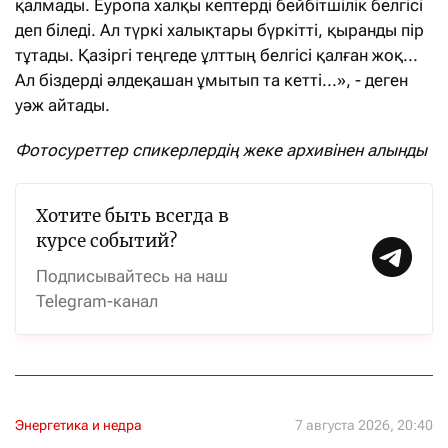
қалмады. Еуропа халқы кептерді бейбітшілік белгісі
деп біледі. Ал түркі халықтары бүркітті, қыранды пір
тұтады. Қазіргі теңгеде ұлттың белгісі қалған жоқ...
Ал біздерді әлдеқашан ұмытып та кетті...», - деген
уәж айтады.
Фотосуреттер спикерлердің жеке архивінен алынды
Хотите быть всегда в
курсе событий?
Подписывайтесь на наш
Telegram-канал
Энергетика и недра
7 августа 2026, 20:40