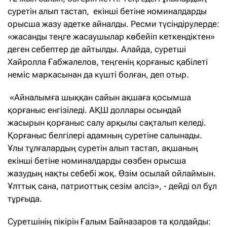
суретін алып тастап, екінші бетіне номиналдарды
орысша жазу әдетке айналды. Ресми түсіндірулерде:
«жасанды теңге жасаушылар көбейіп кеткендіктен»
деген себептер де айтылды. Алайда, суретші
Хайролла Ғабжәлелов, теңгенің қорғаныс қабілеті
неміс маркасынан да күшті болған, деп отыр.
«Айналымға шыққан сайын ақшаға қосымша
қорғаныс енгізіледі. АҚШ доллары осындай
жасырын қорғаныс салу арқылы сақталып келеді.
Қорғаныс белгілері адамның суретіне салынады.
Ұлы тұлғалардың суретін алып тастап, ақшаның
екінші бетіне номиналдарды сөзбен орысша
жазудың нақты себебі жоқ. Өзім осылай ойлаймын.
Ұлттық сана, патриоттық сезім әлсіз», - дейді ол бұл
тұрғыда.
Суретшінің пікірін Ғалым Байназаров та қолдайды: