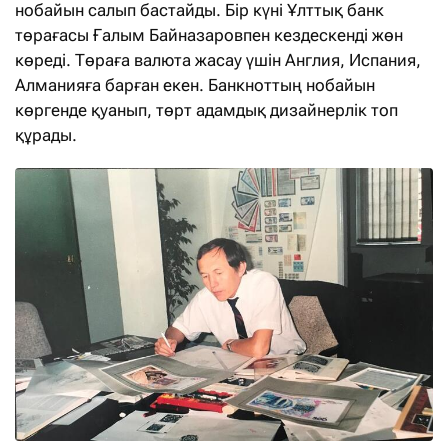
нобайын салып бастайды. Бір күні Ұлттық банк
төрағасы Ғалым Байназаровпен кездескенді жөн
көреді. Төраға валюта жасау үшін Англия, Испания,
Алманияға барған екен. Банкноттың нобайын
көргенде қуанып, төрт адамдық дизайнерлік топ
құрады.