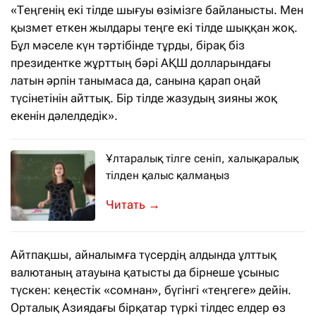
«Теңгенің екі тілде шығуы өзімізге байланысты. Мен
қызмет еткен жылдары теңге екі тілде шыққан жоқ.
Бұл мәселе күн тәртібінде тұрды, бірақ біз
президентке жұрттың бәрі АҚШ долларындағы
латын әрпін танымаса да, санына қарап оңай
түсінетінін айттық. Бір тілде жазудың зияны жоқ
екенін дәлелдедік».
Ұлтаралық тілге сеніп, халықаралық
тілден қалыс қалмаңыз
Әлем елдеріндегі ағылшын тілін меңг
→
Айтпақшы, айналымға түсердің алдында ұлттық
валютаның атауына қатысты да бірнеше ұсыныс
түскен: кеңестік «сомнан», бүгінгі «теңгеге» дейін.
Орталық Азиядағы бірқатар түркі тілдес елдер өз