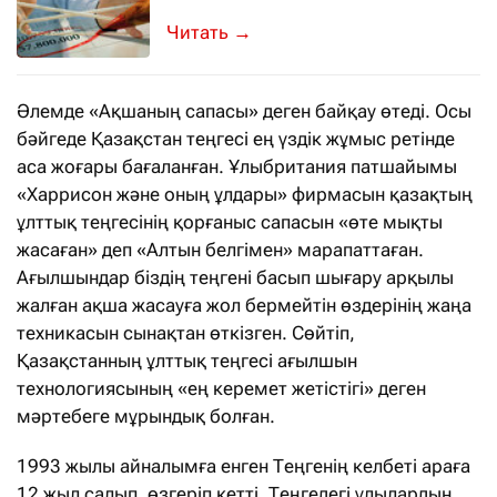
Қазір елдің көбі табысы мол жұмыс і
→
Әлемде «Ақшаның сапасы» деген байқау өтеді. Осы
бәйгеде Қазақстан теңгесі ең үздік жұмыс ретінде
аса жоғары бағаланған. Ұлыбритания патшайымы
«Харрисон және оның ұлдары» фирмасын қазақтың
ұлттық теңгесінің қорғаныс сапасын «өте мықты
жасаған» деп «Алтын белгімен» марапаттаған.
Ағылшындар біздің теңгені басып шығару арқылы
жалған ақша жасауға жол бермейтін өздерінің жаңа
техникасын сынақтан өткізген. Сөйтіп,
Қазақстанның ұлттық теңгесі ағылшын
технологиясының «ең керемет жетістігі» деген
мәртебеге мұрындық болған.
1993 жылы айналымға енген Теңгенің келбеті араға
12 жыл салып, өзгеріп кетті. Теңгедегі ұлылардың