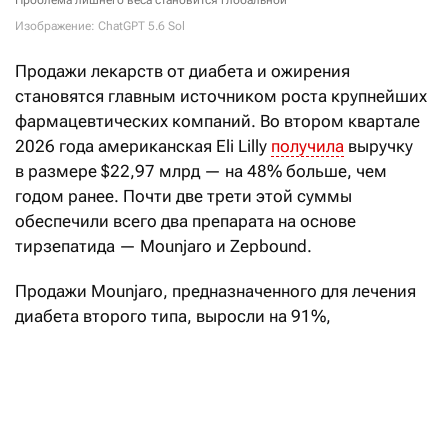
Проблема лишнего веса становится глобальной
Изображение: ChatGPT 5.6 Sol
Продажи лекарств от диабета и ожирения
становятся главным источником роста крупнейших
фармацевтических компаний. Во втором квартале
2026 года американская Eli Lilly
получила
выручку
в размере $22,97 млрд — на 48% больше, чем
годом ранее. Почти две трети этой суммы
обеспечили всего два препарата на основе
тирзепатида — Mounjaro и Zepbound.
Продажи Mounjaro, предназначенного для лечения
диабета второго типа, выросли на 91%,
до $9,94 млрд. Выручка от Zepbound,
зарегистрированного как препарат для снижения
веса, увеличилась на 46%, до $4,93 млрд. Вместе
они принесли компании около $14,9 млрд, или
почти 65% квартальной выручки. Таким образом,