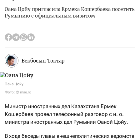
Оана Цойу пригласила Ермека Кошербаева посетить
Румынию с официальным визитом
Бекбосын Токтар
Оана Цойу
Фото: © mae.ro
Министр иностранных дел Казахстана Ермек
Кошербаев провел телефонный разговор с и. о.
министра иностранных дел Румынии Оаной Цойу.
В ходе беседы главы внешнеполитических ведомств