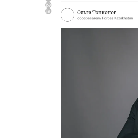
Ольга Тонконог
обозреватель Forbes Kazakhstan