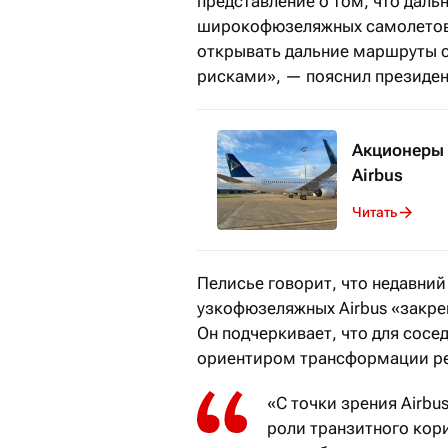
представление о том, что дал
широкофюзеляжных самолетов.
открывать дальние маршруты 
рисками», — пояснил президент
Акционеры 
Airbus
Читать
Пелисье говорит, что недавний
узкофюзеляжных Airbus «закре
Он подчеркивает, что для сосе
ориентиром трансформации ре
«С точки зрения Airb
роли транзитного кор