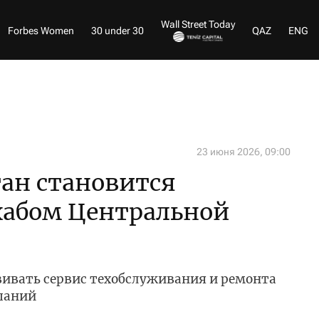
Wall Street Today
Forbes Women
30 under 30
QAZ
ENG
23 июня 2026, 09:00
тан становится
хабом Центральной
вивать сервис техобслуживания и ремонта
паний