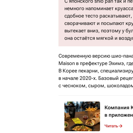
С японского shio pan так и 
немного напоминает круасса
сдобное тесто раскатывают, 
сворачивают и посыпают кру
вытекает вниз, поэтому у бу
она остаётся мягкой и возд
Современную версию шио-пана 
Maison в префектуре Эхимэ, где
В Корее пекарни, специализиру
в начале 2020-х. Базовый рец
с чесноком, сыром, шоколадо
Компания К
в приложен
Читать