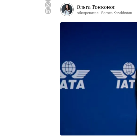
Ольга Тонконог
обозреватель Forbes Kazakhstan