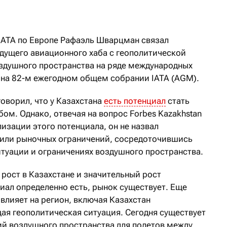
IATA по Европе Рафаэль Шварцман связал
удущего авиационного хаба с геополитической
здушного пространства на ряде международных
 на 82-м ежегодном общем собрании IATA (AGM).
оворил, что у Казахстана
есть потенциал
стать
м. Однако, отвечая на вопрос Forbes Kazakhstan
лизации этого потенциала, он не назвал
 или рыночных ограничений, сосредоточившись
итуации и ограничениях воздушного пространства.
рост в Казахстане и значительный рост
иал определенно есть, рынок существует. Еще
влияет на регион, включая Казахстан
щая геополитическая ситуация. Сегодня существует
й воздушного пространства для полетов между