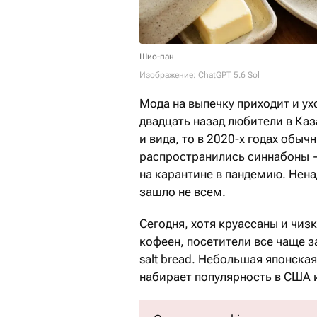
Шио-пан
Изображение: ChatGPT 5.6 Sol
Мода на выпечку приходит и ухо
двадцать назад любители в Ка
и вида, то в 2020-х годах обыч
распространились синнабоны —
на карантине в пандемию. Нена
зашло не всем.
Сегодня, хотя круассаны и чиз
кофеен, посетители все чаще 
salt bread. Небольшая японска
набирает популярность в США и