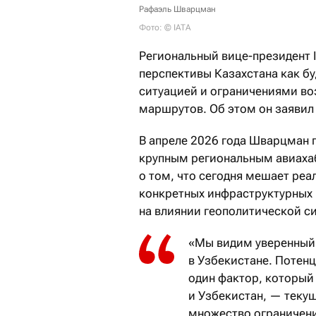
Рафаэль Шварцман
Фото: © IATA
Региональный вице-президент 
перспективы Казахстана как б
ситуацией и ограничениями во
маршрутов. Об этом он заявил
В апреле 2026 года Шварцман г
крупным региональным авиахабо
о том, что сегодня мешает реа
конкретных инфраструктурных
на влиянии геополитической с
«Мы видим уверенный 
в Узбекистане. Потенц
один фактор, который 
и Узбекистан, — теку
множество ограничени