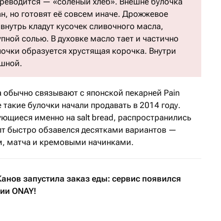
переводится — «соленый хлеб». Внешне булочка
н, но готовят её совсем иначе. Дрожжевое
внутрь кладут кусочек сливочного масла,
пной солью. В духовке масло тает и частично
лочки образуется хрустящая корочка. Внутри
ушной.
обычно связывают с японской пекарней Pain
 такие булочки начали продавать в 2014 году.
ющиеся именно на salt bread, распространились
епт быстро обзавелся десятками вариантов —
м, матча и кремовыми начинками.
анов запустила заказ еды: сервис появился
ии ONAY!