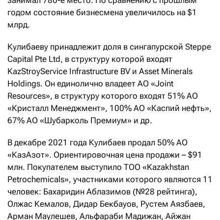
занимал 780-е место. По сравнению с прошлым
годом состояние бизнесмена увеличилось на $1
млрд.
Кулибаеву принадлежит доля в сингапурской Steppe
Capital Pte Ltd, в структуру которой входят
KazStroyService Infrastructure BV и Asset Minerals
Holdings. Он единолично владеет АО «Joint
Resources», в структуру которого входят 51% АО
«Кристалл Менеджмент», 100% АО «Каспий нефть»,
67% АО «Шубарколь Премиум» и др.
В декабре 2021 года Кулибаев продал 50% АО
«КазАзот». Ориентировочная цена продажи – $91
млн. Покупателем выступило ТОО «Kazakhstan
Petrochemicals», участниками которого являются 11
человек: Бахаридин Аблазимов (№28 рейтинга),
Олжас Кемалов, Дидар Бекбауов, Рустем Аязбаев,
Арман Маулешев, Альфараби Мадижан, Айжан