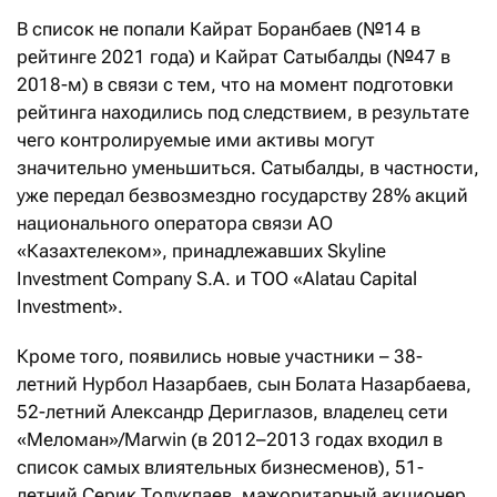
В список не попали Кайрат Боранбаев (№14 в
рейтинге 2021 года) и Кайрат Сатыбалды (№47 в
2018-м) в связи с тем, что на момент подготовки
рейтинга находились под следствием, в результате
чего контролируемые ими активы могут
значительно уменьшиться. Сатыбалды, в частности,
уже передал безвозмездно государству 28% акций
национального оператора связи АО
«Казахтелеком», принадлежавших Skyline
Investment Company S.A. и ТОО «Alatau Capital
Investment».
Кроме того, появились новые участники – 38-
летний Нурбол Назарбаев, сын Болата Назарбаева,
52-летний Александр Дериглазов, владелец сети
«Меломан»/Marwin (в 2012–2013 годах входил в
список самых влиятельных бизнесменов), 51-
летний Серик Толукпаев, мажоритарный акционер