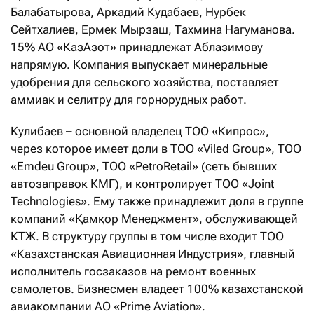
Балабатырова, Аркадий Кудабаев, Нурбек
Сейтхалиев, Ермек Мырзаш, Тахмина Нагуманова.
15% АО «КазАзот» принадлежат Аблазимову
напрямую. Компания выпускает минеральные
удобрения для сельского хозяйства, поставляет
аммиак и селитру для горнорудных работ.
Кулибаев – основной владелец ТОО «Кипрос»,
через которое имеет доли в ТОО «Viled Group», ТОО
«Emdeu Group», ТОО «PetroRetail» (сеть бывших
автозаправок КМГ), и контролирует ТОО «Joint
Technologies». Ему также принадлежит доля в группе
компаний «Қамқор Менеджмент», обслуживающей
КТЖ. В структуру группы в том числе входит ТОО
«Казахстанская Авиационная Индустрия», главный
исполнитель госзаказов на ремонт военных
самолетов. Бизнесмен владеет 100% казахстанской
авиакомпании АО «Prime Aviation».