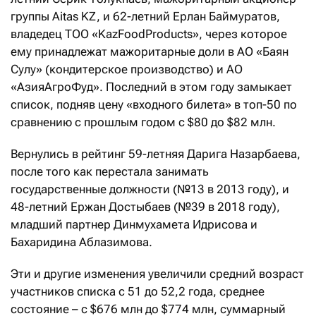
группы Aitas KZ, и 62-летний Ерлан Баймуратов,
владедец ТОО «KazFoodProducts», через которое
ему принадлежат мажоритарные доли в АО «Баян
Сулу» (кондитерское производство) и АО
«АзияАгроФуд». Последний в этом году замыкает
список, подняв цену «входного билета» в топ-50 по
сравнению с прошлым годом с $80 до $82 млн.
Вернулись в рейтинг 59-летняя Дарига Назарбаева,
после того как перестала занимать
государственные должности (№13 в 2013 году), и
48-летний Ержан Достыбаев (№39 в 2018 году),
младший партнер Динмухамета Идрисова и
Бахаридина Аблазимова.
Эти и другие изменения увеличили средний возраст
участников списка с 51 до 52,2 года, среднее
состояние – с $676 млн до $774 млн, суммарный