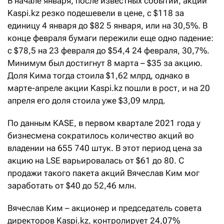
В начале января, после известных событий, акции
Kaspi.kz резко подешевели в цене, с $118 за
единицу 4 января до $82 5 января, или на 30,5%. В
конце февраля бумаги пережили еще одно падение:
с $78,5 на 23 февраля до $54,4 24 февраля, 30,7%.
Минимум был достигнут 8 марта – $35 за акцию.
Доля Кима тогда стоила $1,62 млрд, однако в
марте-­апреле акции Kaspi.kz пошли в рост, и на 20
апреля его доля стоила уже $3,09 млрд.
По данным KASE, в первом квартале 2021 года у
бизнесмена сократилось количество акций во
владении на 655 740 штук. В этот период цена за
акцию на LSE варьировалась от $61 до 80. С
продажи такого пакета акций Вячеслав Ким мог
заработать от $40 до 52,46 млн.
Вячеслав Ким – акционер и председатель совета
директоров Kaspi.kz, контролирует 24,07%