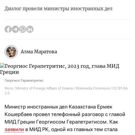
Диалог провели министры иностранных дел
Алма Маратова
Георгиос Герапетритис
Фото: Ministry of Foreign Affairs of Greece / Wikimedia Commons / CC BY-SA
2.0
Министр иностранных дел Казахстана Ермек
Кошербаев провел телефонный разговор с главой
МИД Греции Георгиосом Герапетритисом. Как
заявили
в МИД РК, одной из главных тем стала