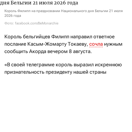
Король Филипп на праздновании Национального дня Бельгии 21 июля
2026 года
Фото: facebook.com/BeMonarchie
Король
бельгийцев Филипп
направил ответное
послание Касым-Жомарту Токаеву,
сочла
нужным
сообщить Акорда вечером 8 августа.
«В своей телеграмме король выразил искреннюю
признательность президенту нашей страны
за теплые пожелания в честь Национального дня
Бельгии», — говорится в заявлении.
Кроме того, король Филипп отметил, что
«с нетерпением ожидает предстоящего в этом году
государственного визита в Казахстан»
по приглашению Касым-Жомарта Токаева. Дата
визита не названа.