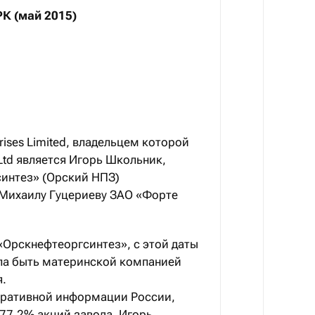
РК (май 2015)
rises Limited, владельцем которой
 Ltd является Игорь Школьник,
интез» (Орский НПЗ)
Михаилу Гуцериеву ЗАО «Форте
«Орскнефтеоргсинтез», с этой даты
тала быть материнской компанией
я.
оративной информации России,
а 77,2% акций завода. Игорь