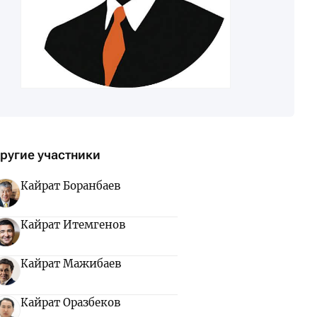
ругие участники
Кайрат Боранбаев
Кайрат Итемгенов
Кайрат Мажибаев
Кайрат Оразбеков