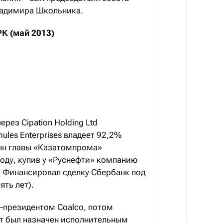
адимира Школьника.
РК (май 2013)
ез Cipation Holding Ltd
ules Enterprises владеет 92,2%
ын главы «Казатомпрома»
оду, купив у «Руснефти» компанию
. Финансировал сделку Сбербанк под
ять лет).
е-президентом Coalco, потом
лет был назначен исполнительным