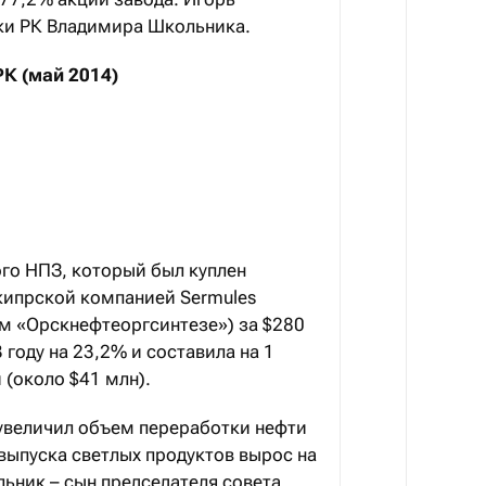
ки РК Владимира Школьника.
РК (май 2014)
го НПЗ, который был куплен
кипрской компанией Sermules
ом «Орскнефтеоргсинтезе») за $280
 году на 23,2% и составила на 1
 (около $41 млн).
 увеличил объем переработки нефти
 выпуска светлых продуктов вырос на
льник – сын председателя совета