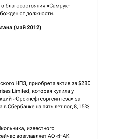
о благосостояния «Самрук-
обожден от должности.
тана (май 2012)
ского НПЗ, приобретя актив за $280
ises Limited, которая купила у
кций «Орскнефтеоргсинтеза» за
а в Сбербанке на пять лет под 8,15%
кольника, известного
сейчас возглавляет АО «НАК