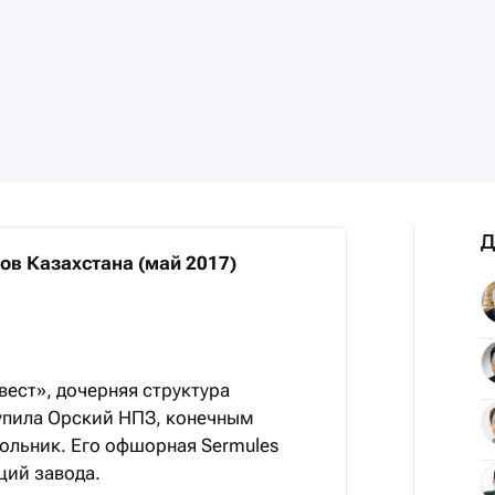
Д
ов Казахстана (май 2017)
вест», дочерняя структура
упила Орский НПЗ, конечным
ольник. Его офшорная Sermules
кций завода.