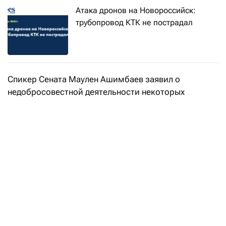
Атака дронов на Новороссийск:
трубопровод КТК не пострадал
Спикер Сената Маулен Ашимбаев заявил о
недобросовестной деятельности некоторых
компаний, передает
Kazinform
.
- Серьезную обеспокоенность вызывает очень
низкая экологическая ответственность компаний,
работающих в стране. В результате
недобросовестной деятельности отдельных
предприятий мы видим негативные экологические
последствия. Например, продолжительный пожар
на месторождении в Мангистауской области привел
к выбросу 127 тысяч тонн метана. Прорыв на одном