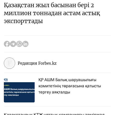
Қазақстан жыл басынан бері 2
миллион тоннадан астам астық
экспорттады
Редакция Forbes.kz
ҚР АШМ Балық шаруашылығы
комитетінің төрағасына қатысты
тергеу аяқталды
Қазақстандық ҚТЖ ұлттық компаниясы теміржол