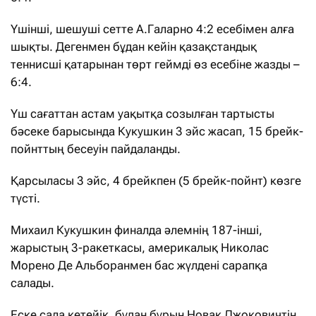
Үшінші, шешуші сетте А.Галарно 4:2 есебімен алға
шықты. Дегенмен бұдан кейін қазақстандық
теннисші қатарынан төрт геймді өз есебіне жазды –
6:4.
Үш сағаттан астам уақытқа созылған тартысты
бәсеке барысында Кукушкин 3 эйс жасап, 15 брейк-
пойнттың бесеуін пайдаланды.
Қарсыласы 3 эйс, 4 брейкпен (5 брейк-пойнт) көзге
түсті.
Михаил Кукушкин финалда әлемнің 187-інші,
жарыстың 3-ракеткасы, америкалық Николас
Морено Де Альборанмен бас жүлдені сарапқа
салады.
Еске сала кетейік, бұдан бұрын Новак Джоковичтің