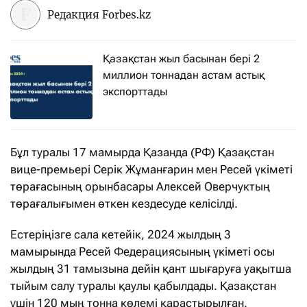
Редакция Forbes.kz
Қазақстан жыл басынан бері 2
миллион тоннадан астам астық
экспорттады
Бұл туралы 17 мамырда Қазанда (РФ) Қазақстан
вице-премьері Серік Жұманғарин мен Ресей үкіметі
төрағасының орынбасары Алексей Оверчуктың
төрағалығымен өткен кездесуде келісілді.
Естеріңізге сала кетейік, 2024 жылдың 3
мамырында Ресей Федерациясының үкіметі осы
жылдың 31 тамызына дейін қант шығаруға уақытша
тыйым салу туралы қаулы қабылдады. Қазақстан
үшін 120 мың тонна көлемі қарастырылған.