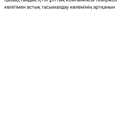
көлігімен астық тасымалдау көлемінің артқанын
хабарлады. Баспасөз қызметінің мәліметінше,
биылғы жылдың алғашқы 4 айында 2 миллион
тоннадан астам астық экспортталған, деп
хабарлайды АПК Новости агенттігі .
Ағымдағы жылдың төрт айының қорытындысы
бойынша жүк тасымалы жалпы көлемі 80 млн
тоннаны құрады. Оның 27 миллионы экспортқа
шығарылды, 50 миллион тоннадан астамы ішкі
игеріліп, 4 пайызға дерлік өсті.
Астыққа келетін болсақ, осы кезеңде теміржол
арқылы 3 миллион тоннадан астам жүк жөнелтілді.
Оның 2,3 млн тоннасы экспортқа арналған.
Хабарланғандай , астықты Қостанай облысынан