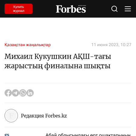
Купить
журнал
Қазақстан жаңалықтар
11 июня 2023, 10:27
Михаил Кукушкин АҚШ-тағы
жарыстың финалына шықты
Редакция Forbes.kz
Абай облысындағы өрт ошақтарының