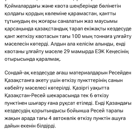
Қоймалардағы және квота шеңберінде бөлінетін
қолдағы қордың көлеміне қарамастан, қантты
тұтынудың ең жоғары саналатын жаз маусымы
қарсаңында қазақстандық тарап екіжақты кездесуде
қант жеткізу квотасын тағы 100 мың тоннаға ұлғайту
мәселесін көтерді. Алдын ала келісім алынды, енді
квотаны ұлғайту мәселе 29 мамырда ЕЭК Кеңесінің
отырысында қаралмақ.
Сондай-ақ кездесуде ағаш материалдарын Ресейден
Қазақстанға әкету үшін өткізу пункттерінің санын
көбейту мәселесі көтерілді. Қазіргі уақытта
Қазақстан-Ресей шекарасында тек 6 өткізу
пунктінен шығару ғана рұқсат етіледі. Енді Қазандағы
кездесудің қорытындысы бойынша Ресей тарапы
жақын арада тағы 4 автокөлік өткізу пунктін ашуға
дайын екенін білдірді.