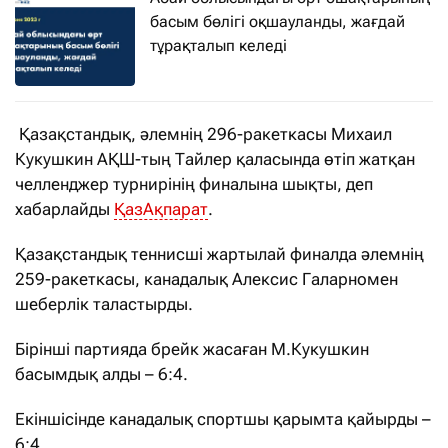
басым бөлігі оқшауланды, жағдай
тұрақталып келеді
Қазақстандық, әлемнің 296-ракеткасы Михаил
Кукушкин АҚШ-тың Тайлер қаласында өтіп жатқан
челленджер турнирінің финалына шықты, деп
хабарлайды
ҚазАқпарат
.
Қазақстандық теннисші жартылай финалда әлемнің
259-ракеткасы, канадалық Алексис Галарномен
шеберлік таластырды.
Бірінші партияда брейк жасаған М.Кукушкин
басымдық алды – 6:4.
Екіншісінде канадалық спортшы қарымта қайырды –
6:4.