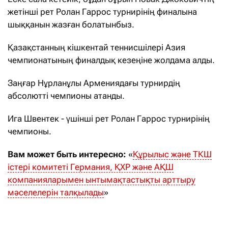
жетінші рет Ролан Гаррос турнирінің финалына
шыққанын жазған болатынбыз.
Қазақстанның кішкентай теннисшілері Азия
чемпионатының финалдық кезеңіне жолдама алды.
Заңғар Нұрланұлы Армениядағы турнирдің
абсолютті чемпионы атанды.
Ига Швентек - үшінші рет Ролан Гаррос турнирінің
чемпионы.
Вам может быть интересно:
«
Құрылыс және ТКШ
істері комитеті Германия, ҚХР және АҚШ
компанияларымен ынтымақтастықты арттыру
мәселелерін талқылады
»