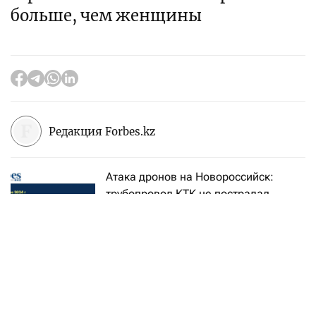
больше, чем женщины
Редакция Forbes.kz
Атака дронов на Новороссийск:
трубопровод КТК не пострадал
Спикер Сената Маулен Ашимбаев заявил о
недобросовестной деятельности некоторых
компаний, передает
Kazinform
.