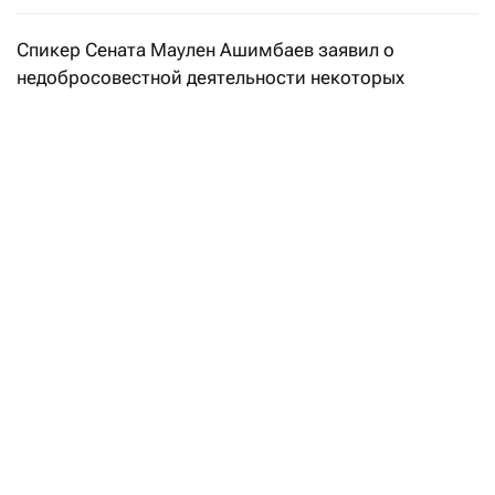
Спикер Сената Маулен Ашимбаев заявил о
недобросовестной деятельности некоторых
компаний, передает
Kazinform
.
- Серьезную обеспокоенность вызывает очень
низкая экологическая ответственность компаний,
работающих в стране. В результате
недобросовестной деятельности отдельных
предприятий мы видим негативные экологические
последствия. Например, продолжительный пожар
на месторождении в Мангистауской области привел
к выбросу 127 тысяч тонн метана. Прорыв на одном
из хвостохранилищ Казцинка в 2023 году привел к
увеличению концентрации нитратов в местной реке
в 140 раз, - привел примеры Маулен Ашимбаев на
заседании парламентской комиссии по
мониторингу реализации национальных целей и