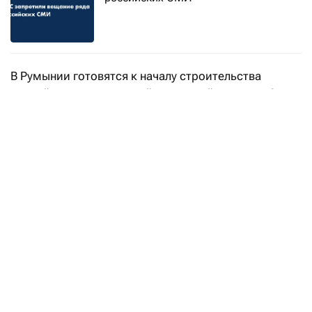
В Румынии готовятся к началу строительства
первой в стране плавучей солнечной станции. Она
будет состоять из 26 295 фотоэлектрических
панелей и займет территорию в 17 гектаров на реке
Олт, пишет «
Европульс
».
Мощность станции составит 10 мВт — примерно
столько, сколько у небольшой ГЭС.
Использование возобновляемой энергии в
европейских странах поможет Евросоюзу
выполнить амбициозную задачу сократить
выбросы парниковых газов до 55% к 2030 году, а
также достичь так называемого нулевого уровня