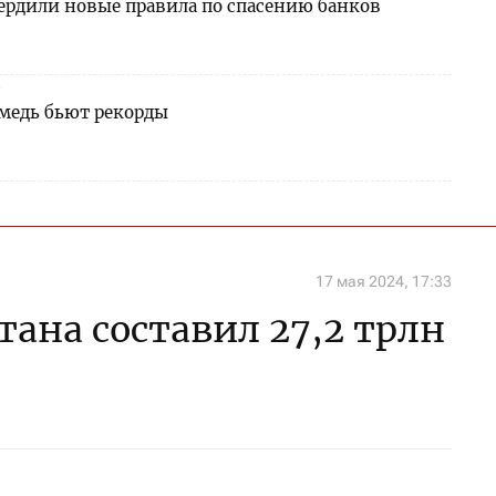
вердили новые правила по спасению банков
5
медь бьют рекорды
17 мая 2024, 17:33
тана составил 27,2 трлн