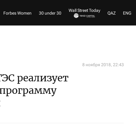
Wall Street Today
Forbes Women
30 under 30
QAZ
ENG
8 ноября 2018, 22:43
ЭС реализует
 программу
и