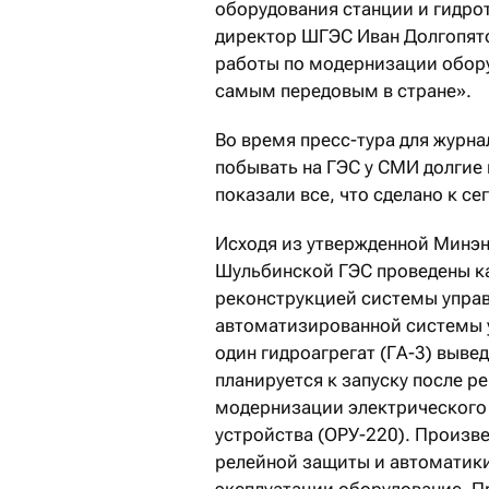
оборудования станции и гидро
директор ШГЭС Иван Долгопятов
работы по модернизации обору
самым передовым в стране».
Во время пресс-тура для журн
побывать на ГЭС у СМИ долгие 
показали все, что сделано к с
Исходя из утвержденной Минэн
Шульбинской ГЭС проведены ка
реконструкцией системы упра
автоматизированной системы 
один гидроагрегат (ГА-3) выве
планируется к запуску после р
модернизации электрического
устройства (ОРУ-220). Произв
релейной защиты и автоматики