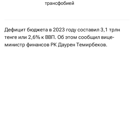
трансфобией
Дефицит бюджета в 2023 году составил 3,1 трлн
тенге или 2,6% к ВВП. Об этом сообщил вице-
министр финансов РК Даурен Темирбеков.
Темирбеков отметил, что рост долга обусловлен
необходимостью финансирования бюджетного
дефицита, который составил 3,1 триллиона тенге. В
постпандемийный период расходы значительно
увеличились для стимулирования экономики. В
будущем правительство планирует
стабилизировать расходы и не увеличивать долг, а
также сократить трансферты из Нацфонда и
работать над увеличением доходной базы.
— По состоянию на 1 января 2024 года