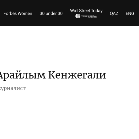
Wall Street Today
Forbes Women
30 under 30
QAZ
ENG
Арайлым Кенжегали
урналист