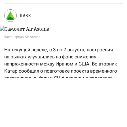
KASE
Фото: архив Air Astana
На текущей неделе, с 3 по 7 августа, настроения
на рынках улучшились на фоне снижения
напряженности между Ираном и США. Во вторник
Катар сообщил о подготовке проекта временного
соглашения, а Иран и США заявили о прогрессе
в переговорах, направленных на восстановление
судоходства через Ормузский пролив. При этом
Иран также объявил о достижении соглашения
с Оманом по предлагаемому маршруту судоходства
через Ормузский пролив, что позволило частично
возобновить судоходство. На этом фоне стоимость