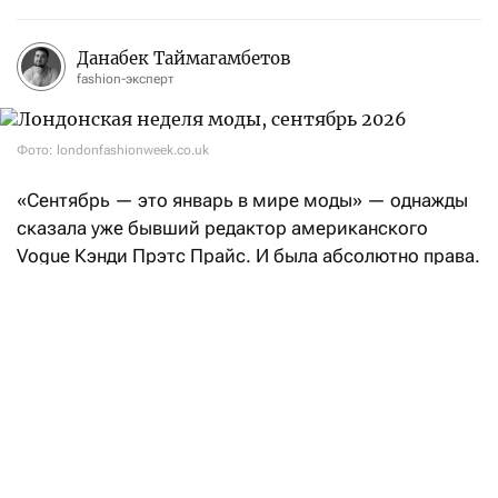
Данабек Таймагамбетов
fashion-эксперт
Фото: londonfashionweek.co.uk
«Сентябрь — это январь в мире моды» — однажды
сказала уже бывший редактор американского
Vogue Кэнди Прэтс Прайс. И была абсолютно права.
После нью-йоркских фешен-шоу эстафету возьмет
Лондон: London Fashion Week состоится с 17
по 21 сентября.
Свои коллекции «Весна-Лето — 2027» на London
Fashion Week покажут такие бренды, как Aaron Esh,
RIchard Quinn, Erdem, Mithridate, Harris Reed, John
Richmond, Roksanda, Kyle Ho, Сharlie Constantinu,