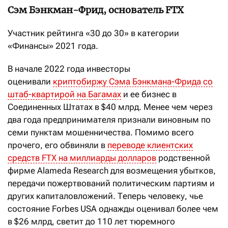
Сэм Бэнкман-Фрид, основатель FTX
Участник рейтинга «30 до 30» в категории
«Финансы» 2021 года.
В начале 2022 года инвесторы
оценивали
криптобиржу Сэма Бэнкмана-Фрида со
штаб-квартирой на Багамах
и ее бизнес в
Соединенных Штатах в $40 млрд. Менее чем через
два года предпринимателя признали виновным по
семи пунктам мошенничества. Помимо всего
прочего, его обвиняли в
переводе клиентских
средств FTX на миллиарды долларов
родственной
фирме Alameda Research для возмещения убытков,
передачи пожертвований политическим партиям и
других капиталовложений. Теперь человеку, чье
состояние Forbes USA однажды оценивал более чем
в $26 млрд, светит до 110 лет тюремного