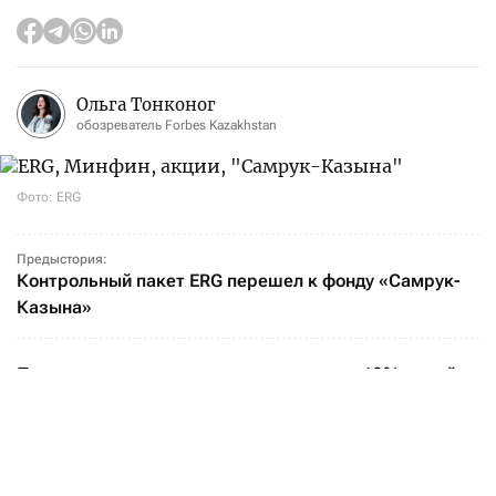
Ольга Тонконог
обозреватель Forbes Kazakhstan
Фото: ERG
Предыстория:
Контрольный пакет ERG перешел к фонду «Самрук-
Казына»
Передача принадлежащих государству 40% акций
ERG от Минфина фонду «Самрук-Казына» может
быть связана как с пополнением бюджета, так
и с изменением модели управления
государственным пакетом, считают опрошенные