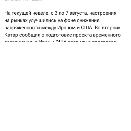
На текущей неделе, с 3 по 7 августа, настроения
на рынках улучшились на фоне снижения
напряженности между Ираном и США. Во вторник
Катар сообщил о подготовке проекта временного
соглашения, а Иран и США заявили о прогрессе
в переговорах, направленных на восстановление
судоходства через Ормузский пролив. При этом
Иран также объявил о достижении соглашения
с Оманом по предлагаемому маршруту судоходства
через Ормузский пролив, что позволило частично
возобновить судоходство. На этом фоне стоимость
энергоносителей уменьшилась, что
способствовало снижению доходности
американских и европейских государственных
бумаг по всей кривой и заставило рынки
пересмотреть ожидания по инфляции
и перспективы ужесточения монетарной политики.