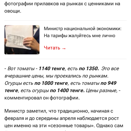
фотографии прилавков на рынках с ценниками на
овощи.
Министр национальной экономики:
На тарифы жалуйтесь мне лично
Руслан Даленов готов лично разбират
→
-
Вот томаты -
1140 тенге
, есть
по 1350.
Это все
вчерашние цены, мы проехались по рынкам.
Огурцы есть
по 1000 тенге
, есть томаты
по 949
тенге
, есть огурцы
по 1400 тенге.
Цены разные,
-
комментировал он фотографии.
Министр заметил, что традиционно, начиная с
февраля и до середины апреля наблюдается рост
цен именно на эти «сезонные товары». Однако сам