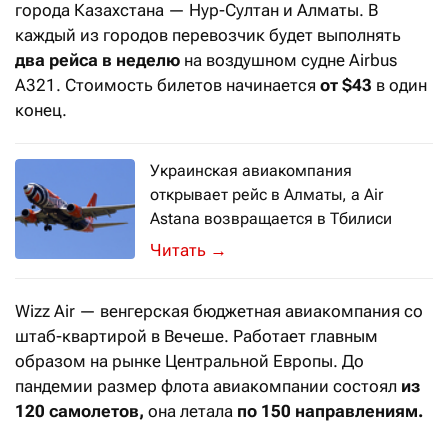
города Казахстана — Нур-Султан и Алматы. В
каждый из городов перевозчик будет выполнять
два рейса в неделю
на воздушном судне Airbus
A321. Стоимость билетов начинается
от $43
в один
конец.
Украинская авиакомпания
открывает рейс в Алматы, а Air
Astana возвращается в Тбилиси
Казахстан постепенно расширяет г
→
Wizz Air — венгерская бюджетная авиакомпания со
штаб-квартирой в Вечеше. Работает главным
образом на рынке Центральной Европы. До
пандемии размер флота авиакомпании состоял
из
120 самолетов,
она летала
по 150 направлениям.