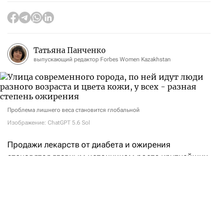
Татьяна Панченко
выпускающий редактор Forbes Women Kazakhstan
Проблема лишнего веса становится глобальной
Изображение: ChatGPT 5.6 Sol
Продажи лекарств от диабета и ожирения
становятся главным источником роста крупнейших
фармацевтических компаний. Во втором квартале
2026 года американская Eli Lilly
получила
выручку
в размере $22,97 млрд — на 48% больше, чем
годом ранее. Почти две трети этой суммы
обеспечили всего два препарата на основе