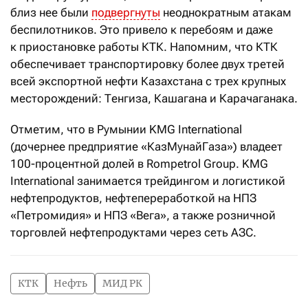
близ нее были
подвергнуты
неоднократным атакам
беспилотников. Это привело к перебоям и даже
к приостановке работы КТК. Напомним, что КТК
обеспечивает транспортировку более двух третей
всей экспортной нефти Казахстана с трех крупных
месторождений: Тенгиза, Кашагана и Карачаганака.
Отметим, что в Румынии KMG International
(дочернее предприятие «КазМунайГаза») владеет
100-процентной долей в Rompetrol Group. KMG
International занимается трейдингом и логистикой
нефтепродуктов, нефтепереработкой на НПЗ
«Петромидия» и НПЗ «Вега», а также розничной
торговлей нефтепродуктами через сеть АЗС.
КТК
Нефть
МИД РК