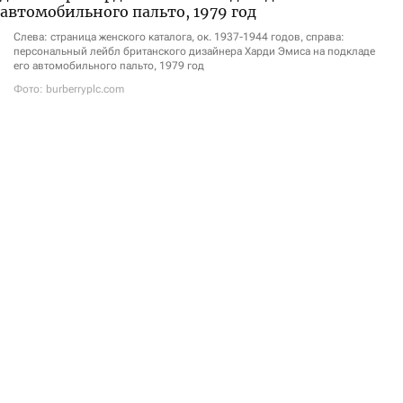
Слева: страница женского каталога, ок. 1937-1944 годов, справа:
персональный лейбл британского дизайнера Харди Эмиса на подкладе
его автомобильного пальто, 1979 год
Фото: burberryplc.com
21 сентября в музее Виктории и Альберта начнется
экспозиция «The Burberry Trench: Crafting an Icon».
Выставка рассказывает историю культового тренча
Burberry — от его утилитарного прошлого
в качестве военной и повседневной верхней одежды
до статуса одного из главных символов британской
моды. Со временем модель превратилась
в международную икону стиля, отражающую
современную британскую идентичность
и неизменно сохраняющую свое влияние
на мировую индустрию моды.