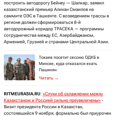
построить автодорогу Бейнеу — Шалкар, заявил
казахстанский премьер Алихан Смаилов на
саммите ОЭС в Ташкенте. С возведением трассы в
регионе должен сформироваться 8-й
автодорожный коридор ТРАСЕКА — программы
сотрудничества между ЕС, Азербайджаном,
Арменией, Грузией и странами Центральной Азии.
Токаев посетит сессию ОДКБ в
Минске, куда отказался ехать
Пашинян
Президент Казахстана выступит на с
→
RITMEURASIA.RU
:
«Слухи об охлаждении между
Казахстаном и Россией сильно преувеличены»
-
Визит президента России в Казахстан,
состоявшийся 9 ноября, формально был приурочен