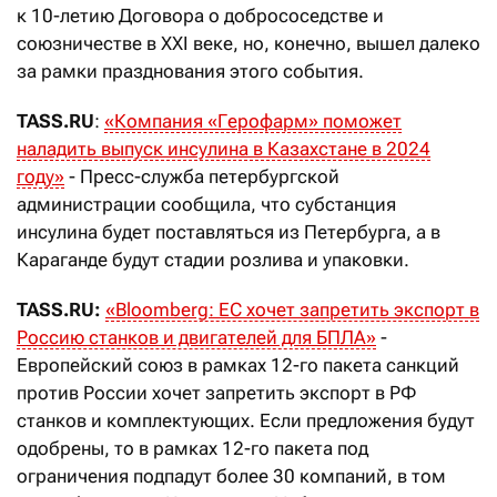
к 10-летию Договора о добрососедстве и
союзничестве в XXI веке, но, конечно, вышел далеко
за рамки празднования этого события.
TASS.RU
:
«
Компания
«
Герофарм
»
поможет
наладить выпуск инсулина в Казахстане в 2024
году
»
- Пресс-служба петербургской
администрации сообщила, что субстанция
инсулина будет поставляться из Петербурга, а в
Караганде будут стадии розлива и упаковки.
TASS.RU:
«
Bloomberg: ЕС хочет запретить экспорт в
Россию станков и двигателей для БПЛА
»
-
Европейский союз в рамках 12-го пакета санкций
против России хочет запретить экспорт в РФ
станков и комплектующих. Если предложения будут
одобрены, то в рамках 12-го пакета под
ограничения подпадут более 30 компаний, в том