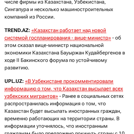
числе фирмы из Казахстана, Узбекистана,
Сингапура и несколько машиностроительных
компаний из России.
TREND.AZ:
«
Казахстан работает над новой
системой госпланирования - вице-министр
»
- об
этом сказал вице-министр национальной
экономики Казахстана Бауыржан Кудайбергенов в
ходе II Бакинского форума по устойчивому
развитию.
UPL.UZ
:
«
В Узбекистане прокомментировали
информацию о том, что Казахстан высылает всех
узбекских мигрантов
»
- Ранее в социальных сетях
распространилась информация о том, что
Казахстан будет высылать иностранных граждан,
временно работающих на территории страны. В
информации уточнялось, что иностранным
гражданам было предложено покинуть страну с 10