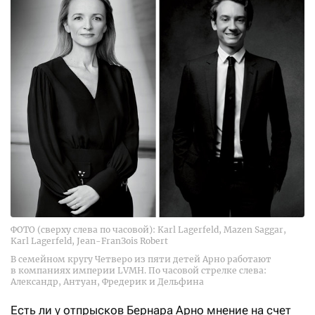
ФОТО (сверху слева по часовой): Karl Lagerfeld, Mazen Saggar,
Karl Lagerfeld, Jean-FranЗois Robert
В семейном кругу Четверо из пяти детей Арно работают
в компаниях империи LVMH. По часовой стрелке слева:
Александр, Антуан, Фредерик и Дельфина
Есть ли у отпрысков Бернара Арно мнение на счет