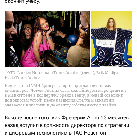
окончит учебу.
ФОТО: Landon Nordeman/Trunk Archive (слева); Erik Madigan
Heck/Trunk Archive
Новые лица LVMH Арно регулярно приглашает новых
дизайнеров. Летом Рианна была хедлайнером мероприятия
в Манхэттене в поддержку бренда Fenty, а новый советник
по вопросам устойчивого развития Стелла Маккартни
одевается в экологичную одежду собственного дизайна
Вскоре после того, как Фредерик Арно 13 месяцев
назад вступил в должность директора по стратегии
и цифровым технологиям в TAG Heuer, он