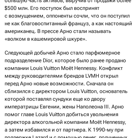
б
о
льшую часть активов, выручив от продажи более
$500 млн. Его поступок был воспринят
с возмущением, оппоненты сочли, что он поступил
не как благовоспитанный француз, а как настоящий
американец. В прессе Арно стали называть
«волком в кашемировой шкуре».
Следующей добычей Арно стало парфюмерное
подразделение Dior, которое было ранее продано
компании Louis Vuitton Moët Hennessy. Конфликт
между руководителями брендов LVMH открыл
перед Арно новые возможности. Сначала он
сблизился с директором Louis Vuitton, основатель
которой поставлял сундуки еще ко двору
императрицы Евгении, жены Наполеона III. Арно
помог главе Louis Vuitton добиться увольнения
директора алкогольной компании Moët Hennessy,
а затем избавился и от партнера. К 1990-му при
поддержке Lazard и с помощью денег, полученных