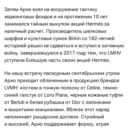
Затем Арно взял на вооружение тактику
хеджинговых фондов и на протяжении 10 лет
занимался тайным выкупом акций Hermès за
наличный расчет. Производитель шелковых
шарфов и культовых сумок Birkin со 182-летней
историей решил не сдаваться и вступил в затяжную
войну, завершившуюся в 2017 году тем, что LMHV
уступила б
о
льшую часть своих акций Hermès.
На нашу встречу пасмурным сентябрьским утром
Арно приходит облаченным в продукцию брендов
LVMH: костюм в тонкую полоску от Celine, темно-
синий галстук от Loro Piana, черные кожаные туфли
от Berluti и белая рубашка от Dior с запонками
и вышитыми инициалами. Вблизи этот наряд
напоминает рыцарские доспехи. Стройный
и высокий, Арно поддерживает форму, играя