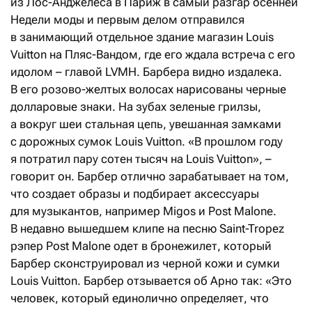
из Лос-Анджелеса в Париж в самый разгар осенней
Недели моды и первым делом отправился
в занимающий отдельное здание магазин Louis
Vuitton на Пляс-Вандом, где его ждала встреча с его
идолом – главой LVMH. Барбера видно издалека.
В его розово-желтых волосах нарисованы черные
долларовые знаки. На зубах зеленые грилзы,
а вокруг шеи стальная цепь, увешанная замками
с дорожных сумок Louis Vuitton. «В прошлом году
я потратил пару сотен тысяч на Louis Vuitton», –
говорит он. Барбер отлично зарабатывает на том,
что создает образы и подбирает аксессуары
для музыкантов, например Migos и Post Malone.
В недавно вышедшем клипе на песню Saint-Tropez
рэпер Post Malone одет в бронежилет, который
Барбер сконструировал из черной кожи и сумки
Louis Vuitton. Барбер отзывается об Арно так: «Это
человек, который единолично определяет, что