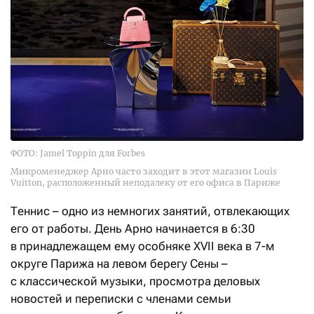
ФОТО: Jamel Toppin для Forbes
Микроменеджер Арно часто заходит в этот магазин Louis
Vuitton, расположенный неподалеку от его офиса в Париже
Теннис – одно из немногих занятий, отвлекающих
его от работы. День Арно начинается в 6:30
в принадлежащем ему особняке XVII века в 7-м
округе Парижа на левом берегу Сены –
с классической музыки, просмотра деловых
новостей и переписки с членами семьи