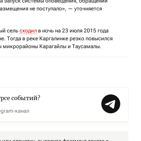
на запуск системы оповещения, обращений
размещения не поступало», — уточняется
ый сель
сходил
в ночь на 23 июля 2015 года
е. Тогда в реке Каргалинке резко повысился
ны микрорайоны Карагайлы и Таусамалы.
урсе событий?
egram-канал