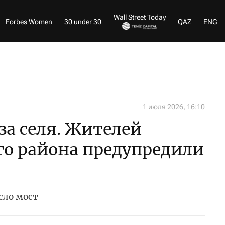
Wall Street Today
Forbes Women
30 under 30
QAZ
ENG
1 июля 2026, 16:10
за селя. Жителей
го района предупредили
сло мост