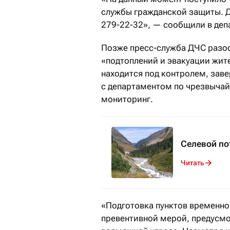
службы гражданской защиты. Дл
279-22-32», — сообщили в деп
Позже пресс-служба ДЧС разос
«п
одтоплений и эвакуации жит
находится под контролем, зав
с департаментом по чрезвыча
мониторинг.
Селевой по
Читать
«Подготовка пунктов временн
превентивной мерой, предусм