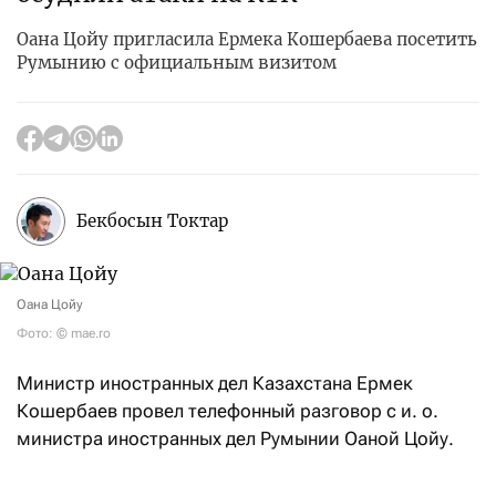
Оана Цойу пригласила Ермека Кошербаева посетить
Румынию с официальным визитом
Бекбосын Токтар
Оана Цойу
Фото: © mae.ro
Министр иностранных дел Казахстана Ермек
Кошербаев провел телефонный разговор с и. о.
министра иностранных дел Румынии Оаной Цойу.
В ходе беседы главы внешнеполитических ведомств